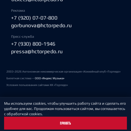
Реклама
+7 (920) 07-07-800
gorbunova@hctorpedo.ru
Пресс-служба
+7 (930) 800-1946
pressa@hctorpedo.ru
2003-2026 Автономная некоммерческая организация «Хоккейный клуб «Торпедо»
Билетная система —
ООО «Яндекс Музыка»
Условия пользования сайтами ХК «Торпедо»
Мы используем cookies, чтобы улучшить работу сайта и сделать его
Политика обработки персональных данных
удобнее для вас. Продолжая пользоваться сайтом, вы соглашаетесь
с обработкой cookies.
Пользовательское соглашение
ПРИНЯТЬ
Охрана труда