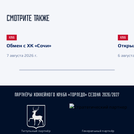
СМОТРИТЕ ТАКЖЕ
КЛУБ
КЛУБ
Обмен с ХК «Сочи»
Откры
7 августа 2026 г.
6 августа
ПАРТНЁРЫ ХОККЕЙНОГО КЛУБА «ТОРПЕДО» СЕЗОНА 2026/2027
Титульный партнёр
Генеральный партнёр