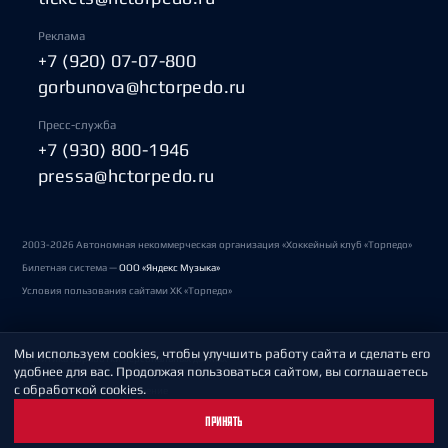
Реклама
+7 (920) 07-07-800
gorbunova@hctorpedo.ru
Пресс-служба
+7 (930) 800-1946
pressa@hctorpedo.ru
2003-2026 Автономная некоммерческая организация «Хоккейный клуб «Торпедо»
Билетная система —
ООО «Яндекс Музыка»
Условия пользования сайтами ХК «Торпедо»
Мы используем cookies, чтобы улучшить работу сайта и сделать его
Политика обработки персональных данных
удобнее для вас. Продолжая пользоваться сайтом, вы соглашаетесь
с обработкой cookies.
Пользовательское соглашение
ПРИНЯТЬ
Охрана труда