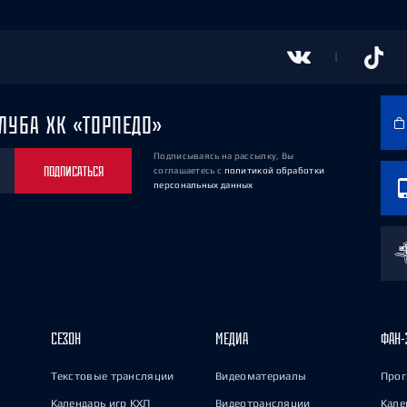
ЛУБА ХК «ТОРПЕДО»
Подписываясь на рассылку, Вы
ПОДПИСАТЬСЯ
соглашаетесь
с
политикой обработки
персональных данных
СЕЗОН
МЕДИА
ФАН-
Текстовые трансляции
Видеоматериалы
Прог
Календарь игр КХЛ
Видеотрансляции
Кале