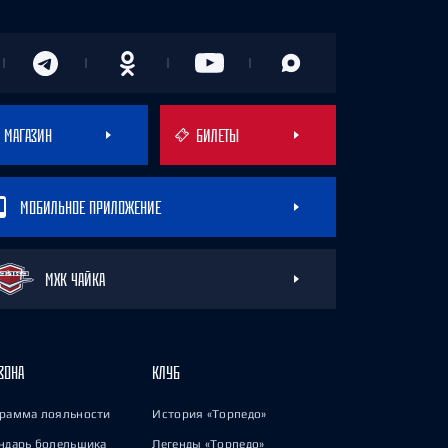
МАГАЗИН
БИЛЕТЫ
МОБИЛЬНОЕ ПРИЛОЖЕНИЕ
МХК ЧАЙКА
ЗОНА
КЛУБ
рамма лояльности
История «Торпедо»
ндарь болельщика
Легенды «Торпедо»