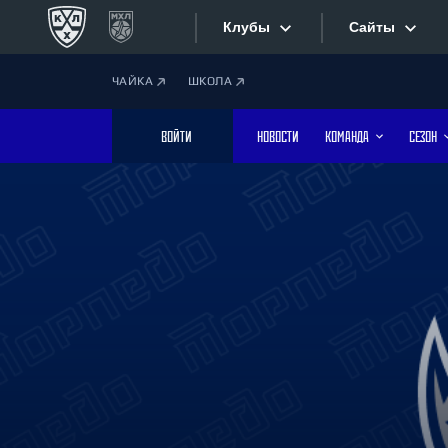
Клубы
Сайты
ЧАЙКА
ШКОЛА
Конференция «Запад»
Сайты
ВОЙТИ
НОВОСТИ
КОМАНДА
СЕЗОН
Дивизион Боброва
Лада
Видеотран
СКА
Хайлайты
Спартак
Торпедо
Текстовые
ХК Сочи
Интернет-
Дивизион Тарасова
Фотобанк
Динамо Мн
Динамо М
Приложе