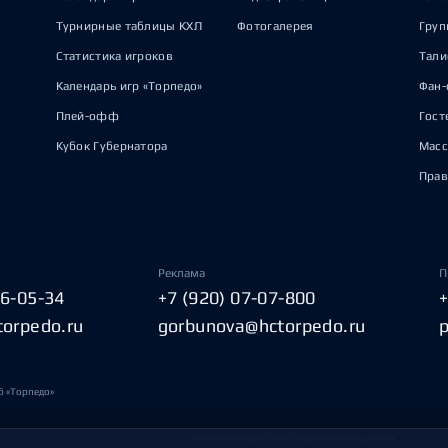
Турнирные таблицы КХЛ
Фотогалерея
Груп
Статистика игроков
Тал
Календарь игр «Торпедо»
Фан-
Плей-офф
Гост
Кубок Губернатора
Масс
Прав
Реклама
П
06-05-34
+7 (920) 07-07-800
torpedo.ru
gorbunova@hctorpedo.ru
б «Торпедо»
Политика обработки персональных данных