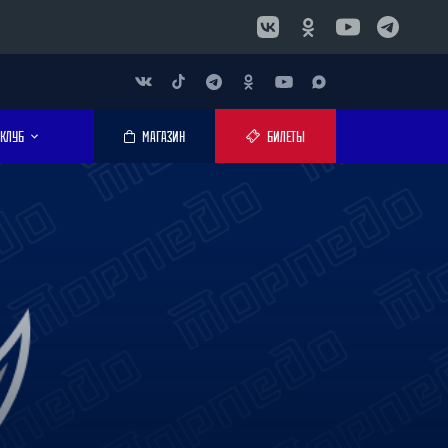
КЛУБ
МАГАЗИН
БИЛЕТЫ