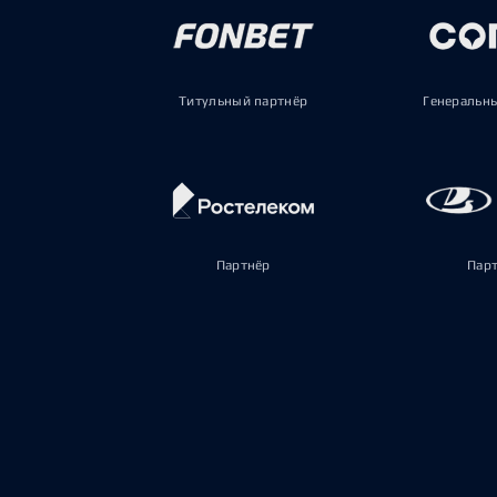
Титульный партнёр
Генеральн
Партнёр
Пар