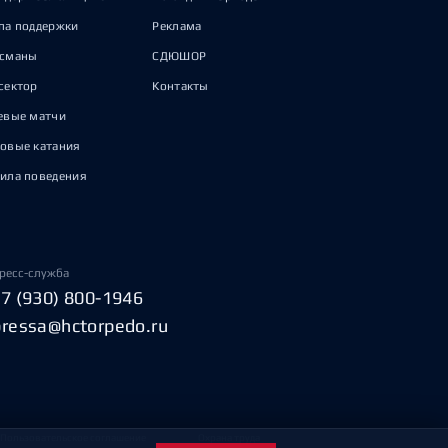
па поддержки
Реклама
исманы
СДЮШОР
сектор
Контакты
евые матчи
овые катания
ила поведения
ресс-служба
+7 (930) 800-1946
pressa@hctorpedo.ru
Пользовательское соглашение
Охрана труда