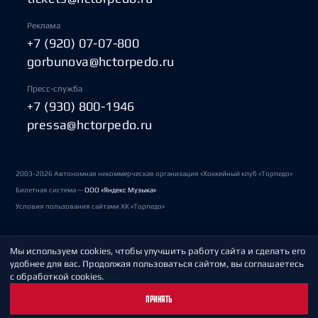
Реклама
+7 (920) 07-07-800
gorbunova@hctorpedo.ru
Пресс-служба
+7 (930) 800-1946
pressa@hctorpedo.ru
2003-2026 Автономная некоммерческая организация «Хоккейный клуб «Торпедо»
Билетная система —
ООО «Яндекс Музыка»
Условия пользования сайтами ХК «Торпедо»
Мы используем cookies, чтобы улучшить работу сайта и сделать его
Политика обработки персональных данных
удобнее для вас. Продолжая пользоваться сайтом, вы соглашаетесь
с обработкой cookies.
Пользовательское соглашение
ПРИНЯТЬ
Охрана труда