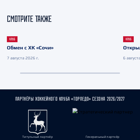
СМОТРИТЕ ТАКЖЕ
КЛУБ
КЛУБ
Обмен с ХК «Сочи»
Откры
7 августа 2026 г.
6 августа
ПАРТНЁРЫ ХОККЕЙНОГО КЛУБА «ТОРПЕДО» СЕЗОНА 2026/2027
Титульный партнёр
Генеральный партнёр