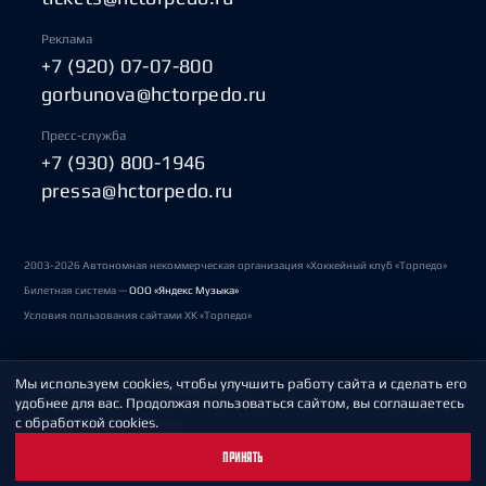
Реклама
+7 (920) 07-07-800
gorbunova@hctorpedo.ru
Пресс-служба
+7 (930) 800-1946
pressa@hctorpedo.ru
2003-2026 Автономная некоммерческая организация «Хоккейный клуб «Торпедо»
Билетная система —
ООО «Яндекс Музыка»
Условия пользования сайтами ХК «Торпедо»
Мы используем cookies, чтобы улучшить работу сайта и сделать его
Политика обработки персональных данных
удобнее для вас. Продолжая пользоваться сайтом, вы соглашаетесь
с обработкой cookies.
Пользовательское соглашение
ПРИНЯТЬ
Охрана труда