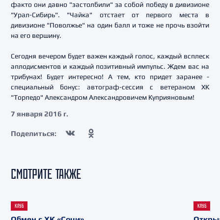
факто они давно "застолбили" за собой победу в дивизионе
"Урал-Сибирь". "Чайка" отстает от первого места в
дивизионе "Поволжье" на один балл и тоже не прочь взойти
на его вершину.
Сегодня вечером будет важен каждый голос, каждый всплеск
аплодисментов и каждый позитивный импульс. Ждем вас на
трибунах! Будет интересно! А тем, кто придет заранее -
специальный бонус: автограф-сессия с ветераном ХК
"Торпедо" Александром Александровичем Куприяновым!
7 января 2016 г.
Поделиться:
СМОТРИТЕ ТАКЖЕ
КЛУБ
КЛУБ
Обмен с ХК «Сочи»
Откры