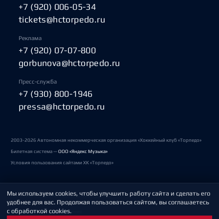
+7 (920) 006-05-34
tickets@hctorpedo.ru
Реклама
+7 (920) 07-07-800
gorbunova@hctorpedo.ru
Пресс-служба
+7 (930) 800-1946
pressa@hctorpedo.ru
2003-2026 Автономная некоммерческая организация «Хоккейный клуб «Торпедо»
Билетная система —
ООО «Яндекс Музыка»
Условия пользования сайтами ХК «Торпедо»
Мы используем cookies, чтобы улучшить работу сайта и сделать его
Политика обработки персональных данных
удобнее для вас. Продолжая пользоваться сайтом, вы соглашаетесь
с обработкой cookies.
Пользовательское соглашение