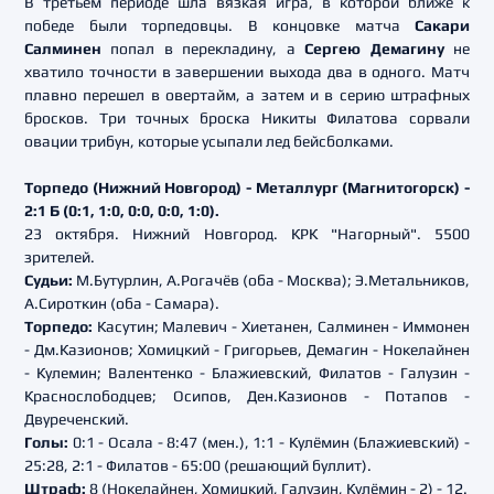
В третьем периоде шла вязкая игра, в которой ближе к
победе были торпедовцы. В концовке матча
Сакари
Салминен
попал в перекладину, а
Сергею Демагину
не
хватило точности в завершении выхода два в одного. Матч
плавно перешел в овертайм, а затем и в серию штрафных
бросков. Три точных броска Никиты Филатова сорвали
овации трибун, которые усыпали лед бейсболками.
Торпедо (Нижний Новгород) - Металлург (Магнитогорск) -
2:1 Б (0:1, 1:0, 0:0, 0:0, 1:0).
23 октября. Нижний Новгород. КРК "Нагорный". 5500
зрителей.
Судьи:
М.Бутурлин, А.Рогачёв (оба - Москва); Э.Метальников,
А.Сироткин (оба - Самара).
Торпедо:
Касутин; Малевич - Хиетанен, Салминен - Иммонен
- Дм.Казионов; Хомицкий - Григорьев, Демагин - Нокелайнен
- Кулемин; Валентенко - Блажиевский, Филатов - Галузин -
Краснослободцев; Осипов, Ден.Казионов - Потапов -
Двуреченский.
Голы:
0:1 - Осала - 8:47 (мен.), 1:1 - Кулёмин (Блажиевский) -
25:28, 2:1 - Филатов - 65:00 (решающий буллит).
Штраф:
8 (Нокелайнен, Хомицкий, Галузин, Кулёмин - 2) - 12.