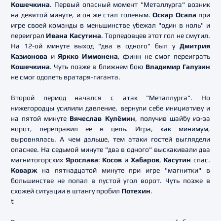
Кошечкина
. Первый опасный момент "Металлурга" возник
на девятой минуте, и он же стал голевым.
Оскар Осала
при
игре своей команды в меньшинстве убежал "один в ноль" и
переиграл
Ивана Касутина
. Торпедовцев этот гол не смутил.
На 12-ой минуте выход "два в одного" был у
Дмитрия
Казионова
и
Яркко Иммонена
, финн не смог переиграть
Кошечкина
. Чуть позже в ближнем бою
Владимир Галузин
не смог одолеть вратаря-гиганта.
Второй период начался с атак "Металлурга". Но
нижегородцы усилили давление, вернули себе инициативу и
на пятой минуте
Вячеслав Кулёмин
, получив шайбу из-за
ворот, переправил ее в цель. Игра, как минимум,
выровнялась. А чем дальше, тем атаки гостей выглядели
опаснее. На седьмой минуте "два в одного" выскакивали два
магнитогорских
Ярослава
:
Косов
и
Хабаров
,
Касутин
спас.
Коварж
на пятнадцатой минуте при игре "магнитки" в
большинстве не попал в пустой угол ворот. Чуть позже в
схожей ситуации в штангу пробил
Потехин
.
t