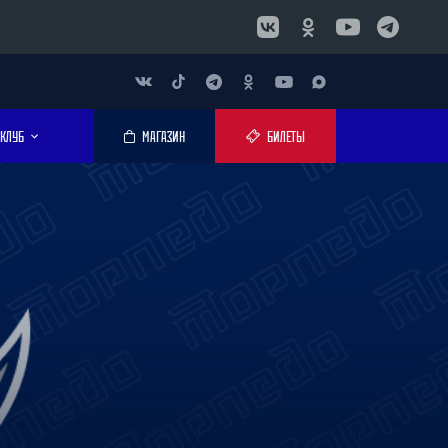
КЛУБ
МАГАЗИН
БИЛЕТЫ