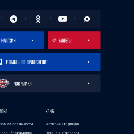
МАГАЗИН
БИЛЕТЫ
МОБИЛЬНОЕ ПРИЛОЖЕНИЕ
МХК ЧАЙКА
ЗОНА
КЛУБ
рамма лояльности
История «Торпедо»
ндарь болельщика
Легенды «Торпедо»