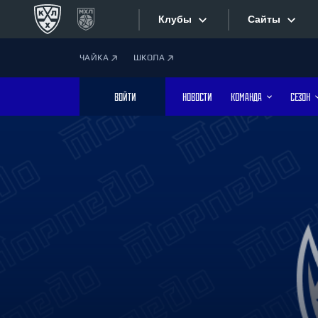
Клубы
Сайты
ЧАЙКА
ШКОЛА
Конференция «Запад»
Сайты
ВОЙТИ
НОВОСТИ
КОМАНДА
СЕЗОН
Дивизион Боброва
Лада
Видеотран
СКА
Хайлайты
Спартак
Торпедо
Текстовые
ХК Сочи
Интернет-
Дивизион Тарасова
Фотобанк
Динамо Мн
Динамо М
Приложе