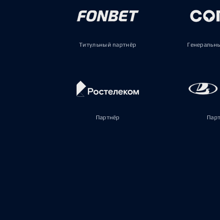
Титульный партнёр
Генеральн
Партнёр
Пар