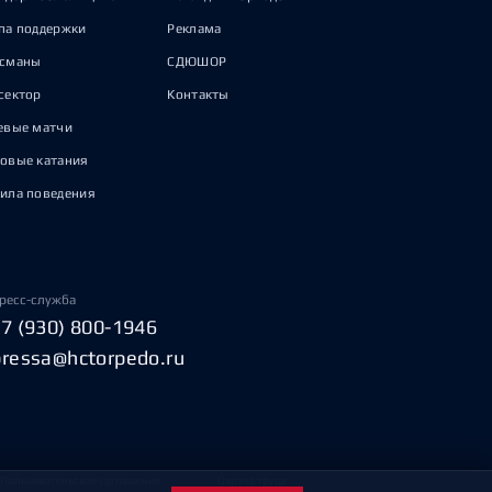
па поддержки
Реклама
исманы
СДЮШОР
сектор
Контакты
евые матчи
овые катания
ила поведения
ресс-служба
+7 (930) 800-1946
pressa@hctorpedo.ru
Пользовательское соглашение
Охрана труда