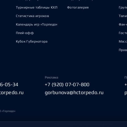
Турнирные таблицы КХЛ
Фотогалерея
Груп
Статистика игроков
Тал
Календарь игр «Торпедо»
Фан-
Плей-офф
Гост
Кубок Губернатора
Масс
Прав
Реклама
П
06-05-34
+7 (920) 07-07-800
torpedo.ru
gorbunova@hctorpedo.ru
б «Торпедо»
Политика обработки персональных данных