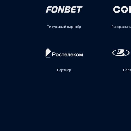
Титульный партнёр
Генеральн
Партнёр
Пар