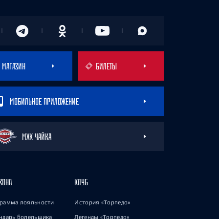
МАГАЗИН
БИЛЕТЫ
МОБИЛЬНОЕ ПРИЛОЖЕНИЕ
МХК ЧАЙКА
ЗОНА
КЛУБ
рамма лояльности
История «Торпедо»
ндарь болельщика
Легенды «Торпедо»