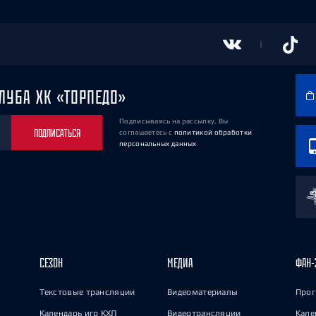
ЛУБА ХК «ТОРПЕДО»
Подписываясь на рассылку, Вы
ПОДПИСАТЬСЯ
соглашаетесь
с
политикой обработки
персональных данных
СЕЗОН
МЕДИА
ФАН-
Текстовые трансляции
Видеоматериалы
Прог
Календарь игр КХЛ
Видеотрансляции
Кале