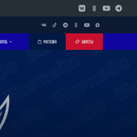
КЛУБ
МАГАЗИН
БИЛЕТЫ