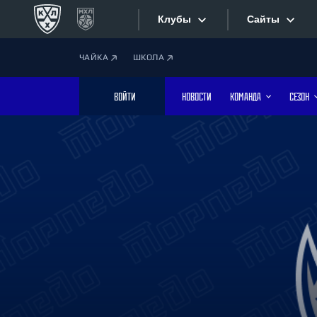
Клубы
Сайты
ЧАЙКА
ШКОЛА
Конференция «Запад»
Сайты
ВОЙТИ
НОВОСТИ
КОМАНДА
СЕЗОН
Дивизион Боброва
Лада
Видеотран
СКА
Хайлайты
Спартак
Торпедо
Текстовые
ХК Сочи
Интернет-
Дивизион Тарасова
Фотобанк
Динамо Мн
Динамо М
Приложе