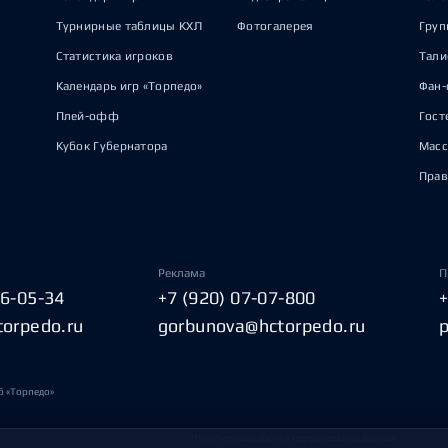
Турнирные таблицы КХЛ
Фотогалерея
Груп
Статистика игроков
Тал
Календарь игр «Торпедо»
Фан-
Плей-офф
Гост
Кубок Губернатора
Масс
Прав
Реклама
П
06-05-34
+7 (920) 07-07-800
torpedo.ru
gorbunova@hctorpedo.ru
б «Торпедо»
Политика обработки персональных данных