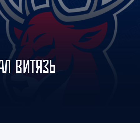
Амур
Барыс
Салават Юлаев
Сибирь
АЛ ВИТЯЗЬ