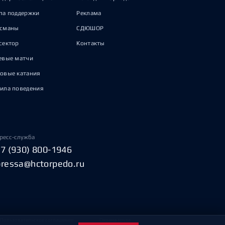
па поддержки
Реклама
исманы
СДЮШОР
сектор
Контакты
евые матчи
овые катания
ила поведения
ресс-служба
+7 (930) 800-1946
pressa@hctorpedo.ru
Пользовательское соглашение
Охрана труда