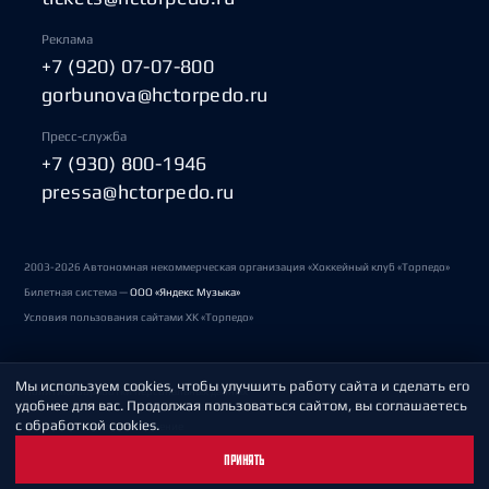
Реклама
+7 (920) 07-07-800
gorbunova@hctorpedo.ru
Пресс-служба
+7 (930) 800-1946
pressa@hctorpedo.ru
2003-2026 Автономная некоммерческая организация «Хоккейный клуб «Торпедо»
Билетная система —
ООО «Яндекс Музыка»
Условия пользования сайтами ХК «Торпедо»
Мы используем cookies, чтобы улучшить работу сайта и сделать его
Политика обработки персональных данных
удобнее для вас. Продолжая пользоваться сайтом, вы соглашаетесь
с обработкой cookies.
Пользовательское соглашение
ПРИНЯТЬ
Охрана труда