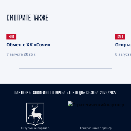
СМОТРИТЕ ТАКЖЕ
КЛУБ
КЛУБ
Обмен с ХК «Сочи»
Откры
7 августа 2026 г.
6 августа
ПАРТНЁРЫ ХОККЕЙНОГО КЛУБА «ТОРПЕДО» СЕЗОНА 2026/2027
Титульный партнёр
Генеральный партнёр