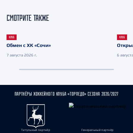
СМОТРИТЕ ТАКЖЕ
КЛУБ
КЛУБ
Обмен с ХК «Сочи»
Откры
7 августа 2026 г.
6 августа
ПАРТНЁРЫ ХОККЕЙНОГО КЛУБА «ТОРПЕДО» СЕЗОНА 2026/2027
Титульный партнёр
Генеральный партнёр