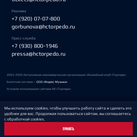
Реклама
+7 (920) 07-07-800
gorbunova@hctorpedo.ru
Пресс-служба
+7 (930) 800-1946
pressa@hctorpedo.ru
2003-2026 Автономная некоммерческая организация «Хоккейный клуб «Торпедо»
Билетная система —
ООО «Яндекс Музыка»
Условия пользования сайтами ХК «Торпедо»
Мы используем cookies, чтобы улучшить работу сайта и сделать его
Политика обработки персональных данных
удобнее для вас. Продолжая пользоваться сайтом, вы соглашаетесь
с обработкой cookies.
Пользовательское соглашение
ПРИНЯТЬ
Охрана труда