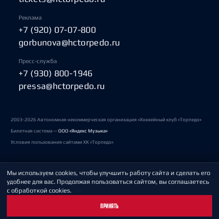
Реклама
+7 (920) 07-07-800
gorbunova@hctorpedo.ru
Пресс-служба
+7 (930) 800-1946
pressa@hctorpedo.ru
2003-2026 Автономная некоммерческая организация «Хоккейный клуб «Торпедо»
Билетная система —
ООО «Яндекс Музыка»
Условия пользования сайтами ХК «Торпедо»
Мы используем cookies, чтобы улучшить работу сайта и сделать его
Политика обработки персональных данных
удобнее для вас. Продолжая пользоваться сайтом, вы соглашаетесь
с обработкой cookies.
Пользовательское соглашение
ПРИНЯТЬ
Охрана труда