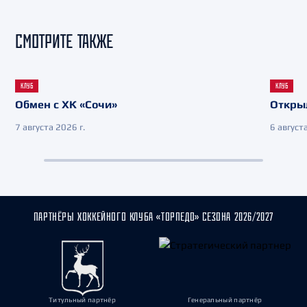
СМОТРИТЕ ТАКЖЕ
КЛУБ
КЛУБ
Обмен с ХК «Сочи»
Откры
7 августа 2026 г.
6 августа
ПАРТНЁРЫ ХОККЕЙНОГО КЛУБА «ТОРПЕДО» СЕЗОНА 2026/2027
Титульный партнёр
Генеральный партнёр