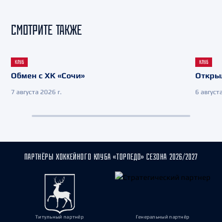
СМОТРИТЕ ТАКЖЕ
КЛУБ
КЛУБ
Обмен с ХК «Сочи»
Откры
7 августа 2026 г.
6 августа
ПАРТНЁРЫ ХОККЕЙНОГО КЛУБА «ТОРПЕДО» СЕЗОНА 2026/2027
Титульный партнёр
Генеральный партнёр