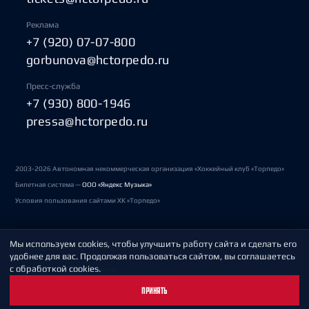
Реклама
+7 (920) 07-07-800
gorbunova@hctorpedo.ru
Пресс-служба
+7 (930) 800-1946
pressa@hctorpedo.ru
2003-2026 Автономная некоммерческая организация «Хоккейный клуб «Торпедо»
Билетная система —
ООО «Яндекс Музыка»
Условия пользования сайтами ХК «Торпедо»
Мы используем cookies, чтобы улучшить работу сайта и сделать его
Политика обработки персональных данных
удобнее для вас. Продолжая пользоваться сайтом, вы соглашаетесь
с обработкой cookies.
Пользовательское соглашение
ПРИНЯТЬ
Охрана труда