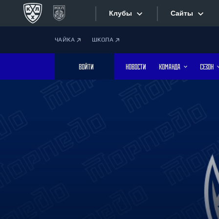
Клубы
Сайты
ЧАЙКА
ШКОЛА
Конференция «Запад»
Сайты
ВОЙТИ
НОВОСТИ
КОМАНДА
СЕЗОН
Дивизион Боброва
Лада
Видеотран
СКА
Хайлайты
Спартак
Торпедо
Текстовые
ХК Сочи
Интернет-
Дивизион Тарасова
Фотобанк
Динамо Мн
Динамо М
Приложе