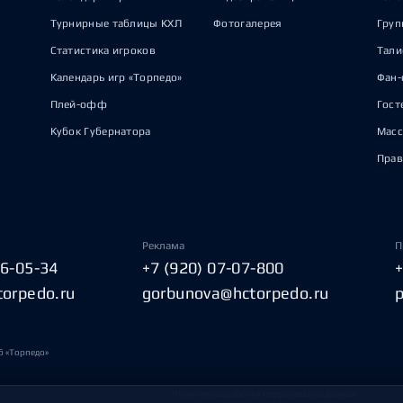
Турнирные таблицы КХЛ
Фотогалерея
Груп
Статистика игроков
Тал
Календарь игр «Торпедо»
Фан-
Плей-офф
Гост
Кубок Губернатора
Масс
Прав
Реклама
П
06-05-34
+7 (920) 07-07-800
torpedo.ru
gorbunova@hctorpedo.ru
б «Торпедо»
Политика обработки персональных данных