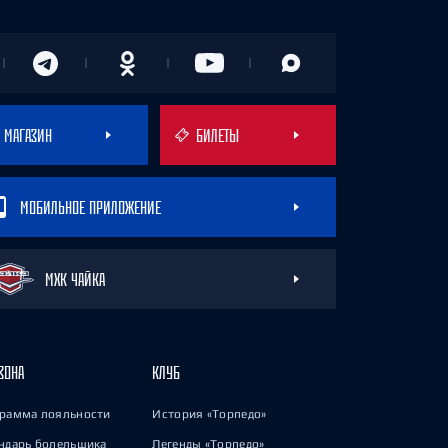
МАГАЗИН
БИЛЕТЫ
МОБИЛЬНОЕ ПРИЛОЖЕНИЕ
МХК ЧАЙКА
ЗОНА
КЛУБ
рамма лояльности
История «Торпедо»
ндарь болельщика
Легенды «Торпедо»