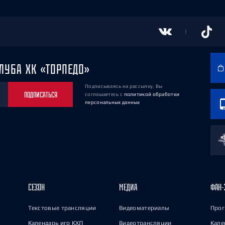
ЛУБА ХК «ТОРПЕДО»
Подписываясь на рассылку, Вы
ПОДПИСАТЬСЯ
соглашаетесь
с
политикой обработки
персональных данных
СЕЗОН
МЕДИА
ФАН-
Текстовые трансляции
Видеоматериалы
Прог
Календарь игр КХЛ
Видеотрансляции
Кале