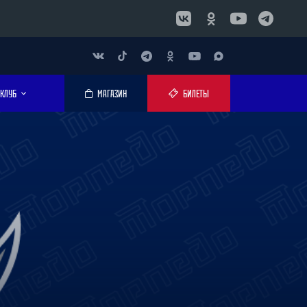
КЛУБ
МАГАЗИН
БИЛЕТЫ