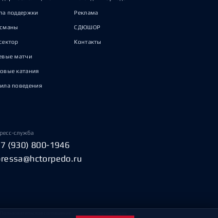
па поддержки
Реклама
исманы
СДЮШОР
сектор
Контакты
евые матчи
овые катания
ила поведения
ресс-служба
+7 (930) 800-1946
pressa@hctorpedo.ru
Пользовательское соглашение
Охрана труда