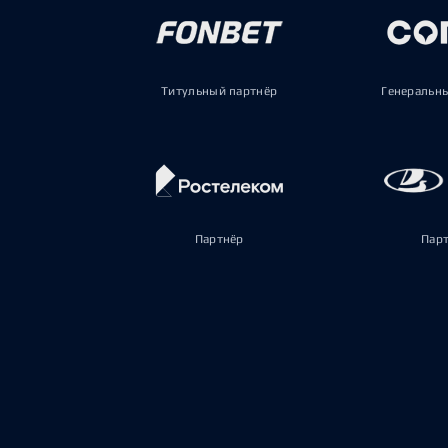
Титульный партнёр
Генеральн
Партнёр
Пар