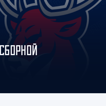
Амур
Барыс
Салават Юлаев
Сибирь
 СБОРНОЙ