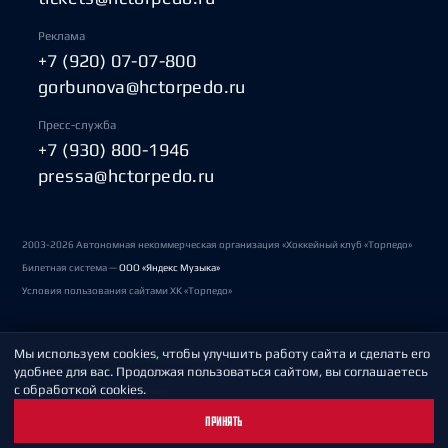
Реклама
+7 (920) 07-07-800
gorbunova@hctorpedo.ru
Пресс-служба
+7 (930) 800-1946
pressa@hctorpedo.ru
2003-2026 Автономная некоммерческая организация «Хоккейный клуб «Торпедо»
Билетная система —
ООО «Яндекс Музыка»
Условия пользования сайтами ХК «Торпедо»
Мы используем cookies, чтобы улучшить работу сайта и сделать его
Политика обработки персональных данных
удобнее для вас. Продолжая пользоваться сайтом, вы соглашаетесь
с обработкой cookies.
Пользовательское соглашение
ПРИНЯТЬ
Охрана труда