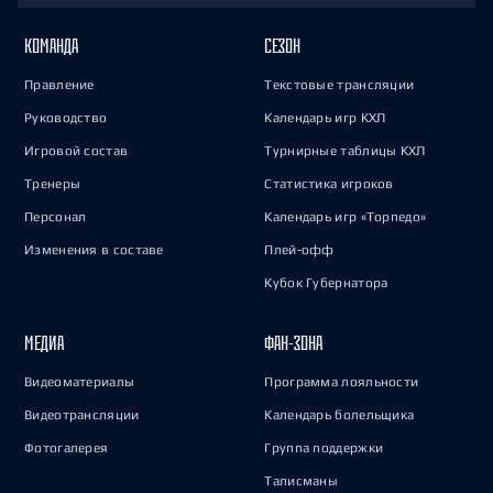
КОМАНДА
СЕЗОН
Правление
Текстовые трансляции
Руководство
Календарь игр КХЛ
Игровой состав
Турнирные таблицы КХЛ
Тренеры
Статистика игроков
Персонал
Календарь игр «Торпедо»
Изменения в составе
Плей-офф
Кубок Губернатора
МЕДИА
ФАН-ЗОНА
Видеоматериалы
Программа лояльности
Видеотрансляции
Календарь болельщика
Фотогалерея
Группа поддержки
Талисманы