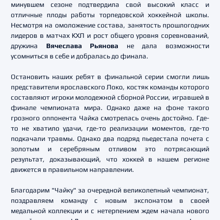
минувшем сезоне подтвердила свой высокий класс и
отличные плоды работы торпедовской хоккейной школы.
Несмотря на омоложение состава, занятость прошлогодних
лидеров в матчах КХЛ и рост общего уровня соревнований,
дружина
Вячеслава Рьянова
не дала возможности
усомниться в себе и добралась до финала.
Остановить наших ребят в финальной серии смогли лишь
представители ярославского Локо, костяк команды которого
составляют игроки молодежной сборной России, игравшей в
финале чемпионата мира. Однако даже на фоне такого
грозного оппонента Чайка смотрелась очень достойно. Где-
то не хватило удачи, где-то реализации моментов, где-то
подкачали травмы. Однако два подряд пьедестала почета с
золотым и серебряным отливом это потрясающий
результат, доказывающий, что хоккей в нашем регионе
движется в правильном направлении.
Благодарим "Чайку" за очередной великолепный чемпионат,
поздравляем команду с новым экспонатом в своей
медальной коллекции и с нетерпением ждем начала нового