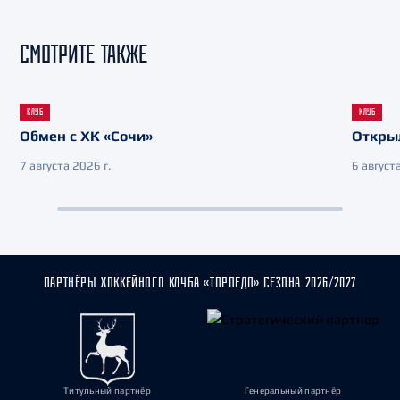
СМОТРИТЕ ТАКЖЕ
КЛУБ
КЛУБ
Обмен с ХК «Сочи»
Откры
7 августа 2026 г.
6 августа
ПАРТНЁРЫ ХОККЕЙНОГО КЛУБА «ТОРПЕДО» СЕЗОНА 2026/2027
Титульный партнёр
Генеральный партнёр