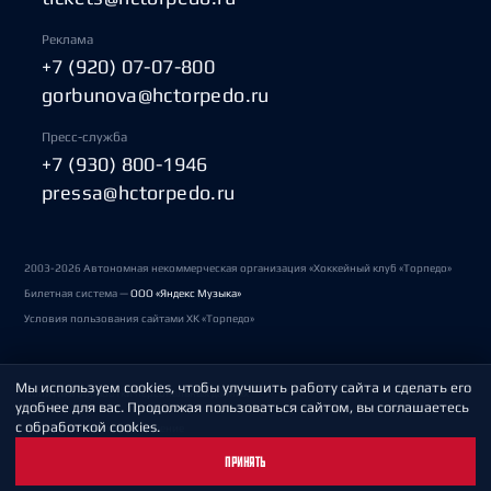
Реклама
+7 (920) 07-07-800
gorbunova@hctorpedo.ru
Пресс-служба
+7 (930) 800-1946
pressa@hctorpedo.ru
2003-2026 Автономная некоммерческая организация «Хоккейный клуб «Торпедо»
Билетная система —
ООО «Яндекс Музыка»
Условия пользования сайтами ХК «Торпедо»
Мы используем cookies, чтобы улучшить работу сайта и сделать его
Политика обработки персональных данных
удобнее для вас. Продолжая пользоваться сайтом, вы соглашаетесь
с обработкой cookies.
Пользовательское соглашение
ПРИНЯТЬ
Охрана труда