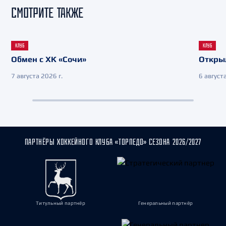
СМОТРИТЕ ТАКЖЕ
КЛУБ
КЛУБ
Обмен с ХК «Сочи»
Откры
7 августа 2026 г.
6 августа
ПАРТНЁРЫ ХОККЕЙНОГО КЛУБА «ТОРПЕДО» СЕЗОНА 2026/2027
Титульный партнёр
Генеральный партнёр