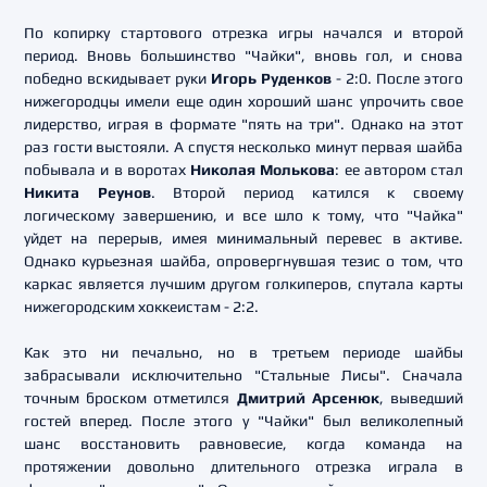
По копирку стартового отрезка игры начался и второй
период. Вновь большинство "Чайки", вновь гол, и снова
победно вскидывает руки
Игорь Руденков
- 2:0. После этого
нижегородцы имели еще один хороший шанс упрочить свое
лидерство, играя в формате "пять на три". Однако на этот
раз гости выстояли. А спустя несколько минут первая шайба
побывала и в воротах
Николая Молькова
: ее автором стал
Никита Реунов
. Второй период катился к своему
логическому завершению, и все шло к тому, что "Чайка"
уйдет на перерыв, имея минимальный перевес в активе.
Однако курьезная шайба, опровергнувшая тезис о том, что
каркас является лучшим другом голкиперов, спутала карты
нижегородским хоккеистам - 2:2.
Как это ни печально, но в третьем периоде шайбы
забрасывали исключительно "Стальные Лисы". Сначала
точным броском отметился
Дмитрий Арсенюк
, выведший
гостей вперед. После этого у "Чайки" был великолепный
шанс восстановить равновесие, когда команда на
протяжении довольно длительного отрезка играла в