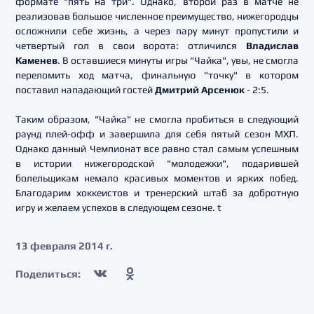
формате "пять на три". Однако, второй раз в матче не
реализовав большое численное преимущество, нижегородцы
осложнили себе жизнь, а через пару минут пропустили и
четвертый гол в свои ворота: отличился
Владислав
Каменев
. В оставшиеся минуты игры "Чайка", увы, не смогла
переломить ход матча, финальную "точку" в котором
поставил нападающий гостей
Дмитрий Арсенюк
- 2:5.
Таким образом, "Чайка" не смогла пробиться в следующий
раунд плей-офф и завершила для себя пятый сезон МХЛ.
Однако данный Чемпионат все равно стал самым успешным
в истории нижегородской "молодежки", подарившей
болельщикам немало красивых моментов и ярких побед.
Благодарим хоккеистов и тренерский штаб за добротную
игру и желаем успехов в следующем сезоне. t
13 февраля 2014 г.
Поделиться: