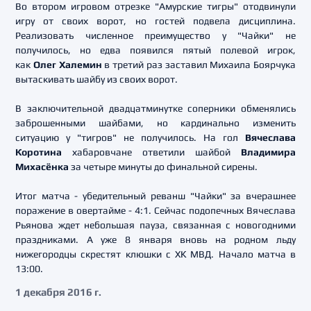
Во втором игровом отрезке "Амурские тигры" отодвинули
игру от своих ворот, но гостей подвела дисциплина.
Реализовать численное преимущество у "Чайки" не
получилось, но едва появился пятый полевой игрок,
как
Олег Халемин
в третий раз заставил Михаила Боярчука
вытаскивать шайбу из своих ворот.
В заключительной двадцатминутке соперники обменялись
заброшенными шайбами, но кардинально изменить
ситуацию у "тигров" не получилось. На гол
Вячеслава
Коротина
хабаровчане ответили шайбой
Владимира
Михасёнка
за четыре минуты до финальной сирены.
Итог матча - убедительный реванш "Чайки" за вчерашнее
поражение в овертайме - 4:1. Сейчас подопечных Вячеслава
Рьянова ждет небольшая пауза, связанная с новогодними
праздниками. А уже 8 января вновь на родном льду
нижегородцы скрестят клюшки с ХК МВД. Начало матча в
13:00.
1 декабря 2016 г.