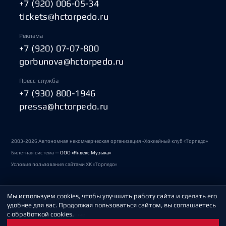
+7 (920) 006-05-34
tickets@hctorpedo.ru
Реклама
+7 (920) 07-07-800
gorbunova@hctorpedo.ru
Пресс-служба
+7 (930) 800-1946
pressa@hctorpedo.ru
2003-2026 Автономная некоммерческая организация «Хоккейный клуб «Торпедо»
Билетная система —
ООО «Яндекс Музыка»
Условия пользования сайтами ХК «Торпедо»
Мы используем cookies, чтобы улучшить работу сайта и сделать его
Политика обработки персональных данных
удобнее для вас. Продолжая пользоваться сайтом, вы соглашаетесь
с обработкой cookies.
Пользовательское соглашение