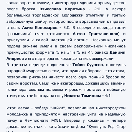
своих ворот к чужим, нижегородцы удвоили преимущество
после броска
Вячеслава Коротина
- 2:0. А вскоре
болельщики торпедовской молодежки отметили и третью
заброшенную шайбу, которую после вбрасывания отправил
в цель
Аким Коломаров
- 3:0. В середине периода гости
"размочили" счет (отличился
Антон Трасташенков
) и
приступили к самой настоящей погоне. Несколько минут
подряд рижане имели в своем распоряжении численное
преимущество формата "5 на 3" и "5 на 4", однако
Даниил
Андреев
и его партнеры по команде натиск выдержали.
В третьем периоде подопечные
Тойво Суурсоо
, пользуясь
народной мудростью о том, что лучшая оборона - это атака,
позволили рижанам нанести всего один точный бросок по
своим воротам. Сами же нижегородцы, дождавшись замены
голкипера шестым полевым игроком, поставили победную
точку в матче благодаря голу
Никиты Томилова
- 4:1!
Итог матча - победа "Чайки", позволившая нижегородской
молодежке в приподнятом настроении уйти на недельную
паузу в Чемпионате МХЛ. Впереди у команды - четыре
домашних матчах с китайским клубом "Куньлунь Ред Стар