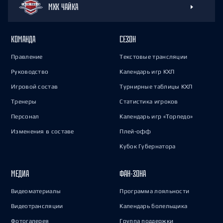
МХК ЧАЙКА
КОМАНДА
СЕЗОН
Правление
Текстовые трансляции
Руководство
Календарь игр КХЛ
Игровой состав
Турнирные таблицы КХЛ
Тренеры
Статистика игроков
Персонал
Календарь игр «Торпедо»
Изменения в составе
Плей-офф
Кубок Губернатора
МЕДИА
ФАН-ЗОНА
Видеоматериалы
Программа лояльности
Видеотрансляции
Календарь болельщика
Фотогалерея
Группа поддержки