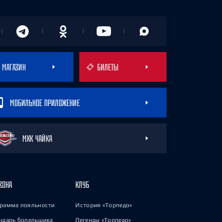
МАГАЗИН
БИЛЕТЫ
МОБИЛЬНОЕ ПРИЛОЖЕНИЕ
МХК ЧАЙКА
ЗОНА
КЛУБ
рамма лояльности
История «Торпедо»
ндарь болельщика
Легенды «Торпедо»