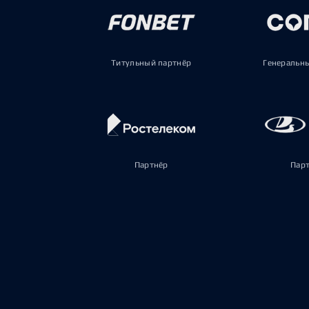
Титульный партнёр
Генеральн
Партнёр
Пар