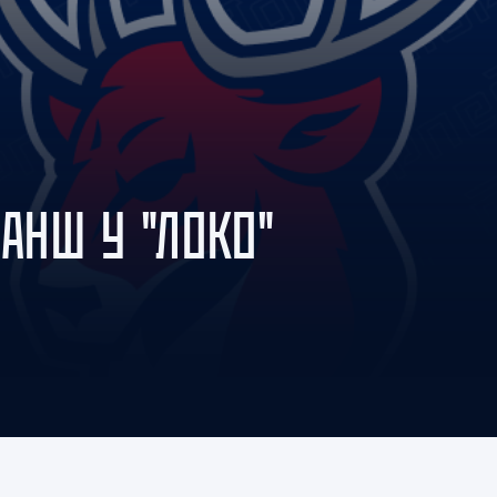
Амур
Барыс
Салават Юлаев
Сибирь
ВАНШ У "ЛОКО"