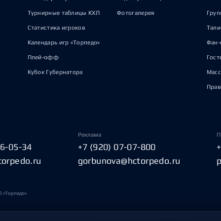
Турнирные таблицы КХЛ
Фотогалерея
Груп
Статистика игроков
Тал
Календарь игр «Торпедо»
Фан-
Плей-офф
Гост
Кубок Губернатора
Масс
Прав
Реклама
П
06-05-34
+7 (920) 07-07-800
torpedo.ru
gorbunova@hctorpedo.ru
б «Торпедо»
Политика обработки персональных данных