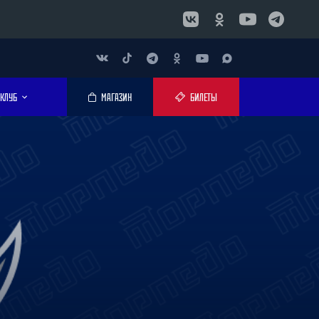
КЛУБ
МАГАЗИН
БИЛЕТЫ