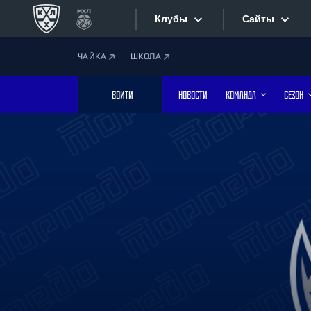
Клубы
Сайты
ЧАЙКА
ШКОЛА
Конференция «Запад»
Сайты
ВОЙТИ
НОВОСТИ
КОМАНДА
СЕЗОН
Дивизион Боброва
Лада
Видеотран
СКА
Хайлайты
Спартак
Торпедо
Текстовые
ХК Сочи
Интернет-
Дивизион Тарасова
Фотобанк
Динамо Мн
Динамо М
Приложе