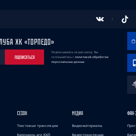
ЛУБА ХК «ТОРПЕДО»
Подписываясь на рассылку, Вы
ПОДПИСАТЬСЯ
соглашаетесь
с
политикой обработки
персональных данных
СЕЗОН
МЕДИА
ФАН-
Текстовые трансляции
Видеоматериалы
Прог
Календарь игр КХЛ
Видеотрансляции
Кале