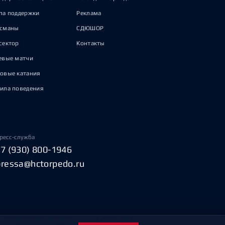
па поддержки
Реклама
исманы
СДЮШОР
сектор
Контакты
евые матчи
овые катания
ила поведения
ресс-служба
+7 (930) 800-1946
pressa@hctorpedo.ru
Пользовательское соглашение
Охрана труда