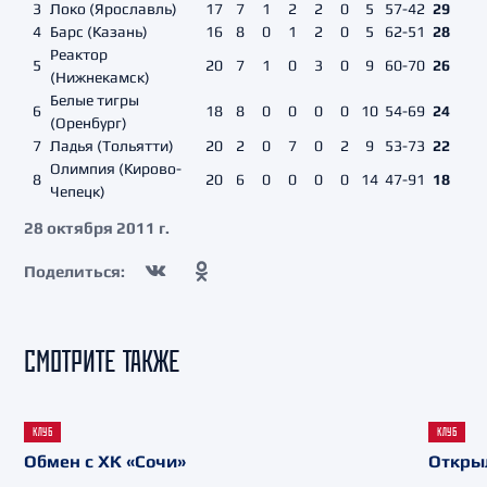
3
Локо (Ярославль)
17
7
1
2
2
0
5
57-42
29
4
Барс (Казань)
16
8
0
1
2
0
5
62-51
28
Реактор
5
20
7
1
0
3
0
9
60-70
26
(Нижнекамск)
Белые тигры
6
18
8
0
0
0
0
10
54-69
24
(Оренбург)
7
Ладья (Тольятти)
20
2
0
7
0
2
9
53-73
22
Олимпия (Кирово-
8
20
6
0
0
0
0
14
47-91
18
Чепецк)
28 октября 2011 г.
Поделиться:
СМОТРИТЕ ТАКЖЕ
КЛУБ
КЛУБ
Обмен с ХК «Сочи»
Откры