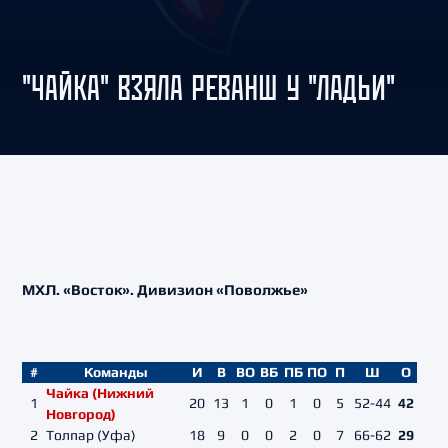
"ЧАЙКА" ВЗЯЛА РЕВАНШ У "ЛАДЬИ"
МХЛ. «Восток». Дивизион «Поволжье»
#
Команды
И
В
ВО
ВБ
ПБ
ПО
П
Ш
О
Чайка (Нижний
1
20
13
1
0
1
0
5
52-44
42
Новгород)
2
Толпар (Уфа)
18
9
0
0
2
0
7
66-62
29