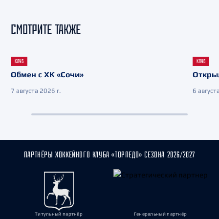
СМОТРИТЕ ТАКЖЕ
КЛУБ
КЛУБ
Обмен с ХК «Сочи»
Откры
7 августа 2026 г.
6 августа
ПАРТНЁРЫ ХОККЕЙНОГО КЛУБА «ТОРПЕДО» СЕЗОНА 2026/2027
Титульный партнёр
Генеральный партнёр