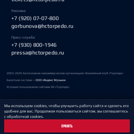
Реклама
+7 (920) 07-07-800
gorbunova@hctorpedo.ru
Пресс-служба
+7 (930) 800-1946
pressa@hctorpedo.ru
2003-2026 Автономная некоммерческая организация «Хоккейный клуб «Торпедо»
Билетная система —
ООО «Яндекс Музыка»
Условия пользования сайтами ХК «Торпедо»
Мы используем cookies, чтобы улучшить работу сайта и сделать его
Политика обработки персональных данных
удобнее для вас. Продолжая пользоваться сайтом, вы соглашаетесь
с обработкой cookies.
Пользовательское соглашение
ПРИНЯТЬ
Охрана труда