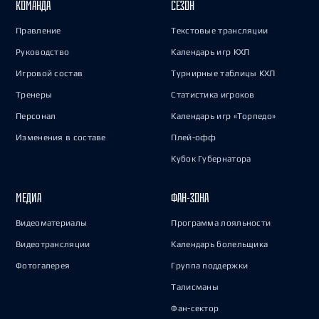
КОМАНДА
СЕЗОН
Правление
Текстовые трансляции
Руководство
Календарь игр КХЛ
Игровой состав
Турнирные таблицы КХЛ
Тренеры
Статистика игроков
Персонал
Календарь игр «Торпедо»
Изменения в составе
Плей-офф
Кубок Губернатора
МЕДИА
ФАН-ЗОНА
Видеоматериалы
Программа лояльности
Видеотрансляции
Календарь болельщика
Фотогалерея
Группа поддержки
Талисманы
Фан-сектор