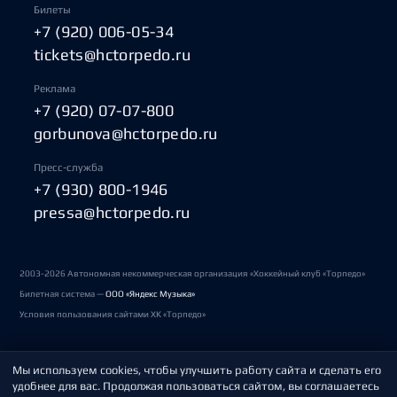
Билеты
+7 (920) 006-05-34
tickets@hctorpedo.ru
Реклама
+7 (920) 07-07-800
gorbunova@hctorpedo.ru
Пресс-служба
+7 (930) 800-1946
pressa@hctorpedo.ru
2003-2026 Автономная некоммерческая организация «Хоккейный клуб «Торпедо»
Билетная система —
ООО «Яндекс Музыка»
Условия пользования сайтами ХК «Торпедо»
Мы используем cookies, чтобы улучшить работу сайта и сделать его
Политика обработки персональных данных
удобнее для вас. Продолжая пользоваться сайтом, вы соглашаетесь