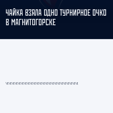
ЧАЙКА ВЗЯЛА ОДНО ТУРНИРНОЕ ОЧКО
В МАГНИТОГОРСКЕ
\t\t\t\t
\t\t\t\t
\t\t\t\t
\t\t\t\t
\t\t\t\t
\t\t\t\t