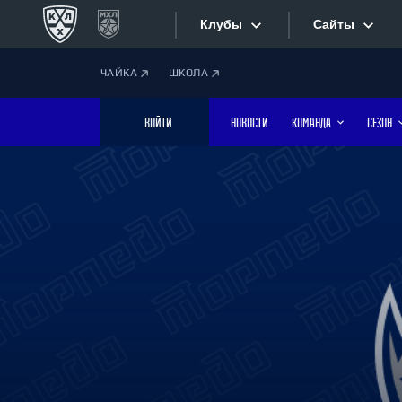
Клубы
Сайты
ЧАЙКА
ШКОЛА
Конференция «Запад»
Сайты
ВОЙТИ
НОВОСТИ
КОМАНДА
СЕЗОН
Дивизион Боброва
Лада
Видеотран
СКА
Хайлайты
Спартак
Торпедо
Текстовые
ХК Сочи
Интернет-
Дивизион Тарасова
Фотобанк
Динамо Мн
Динамо М
Приложе