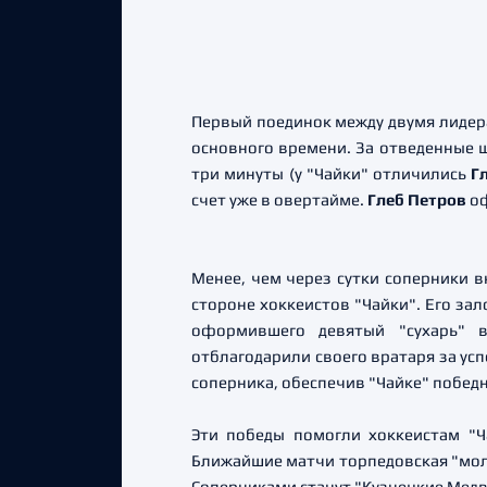
Первый поединок между двумя лидера
основного времени. За отведенные ш
три минуты (у "Чайки" отличились
Г
счет уже в овертайме.
Глеб Петров
оф
Менее, чем через сутки соперники в
стороне хоккеистов "Чайки". Его за
оформившего девятый "сухарь" 
отблагодарили своего вратаря за у
соперника, обеспечив "Чайке" победн
Эти победы помогли хоккеистам "Ч
Ближайшие матчи торпедовская "мол
Соперниками станут "Кузнецкие Медв