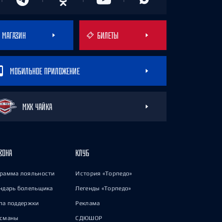
МАГАЗИН
БИЛЕТЫ
МОБИЛЬНОЕ ПРИЛОЖЕНИЕ
МХК ЧАЙКА
ЗОНА
КЛУБ
рамма лояльности
История «Торпедо»
ндарь болельщика
Легенды «Торпедо»
па поддержки
Реклама
исманы
СДЮШОР