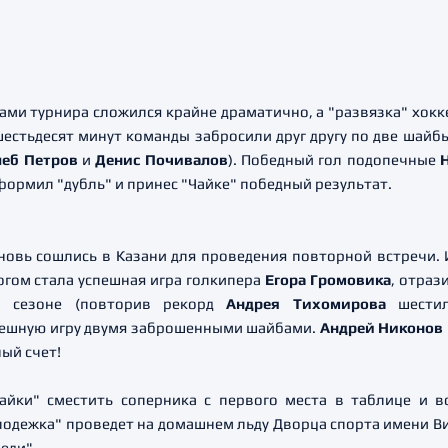
ми турнира сложился крайне драматично, а "развязка" хокк
естьдесят минут команды забросили друг другу по две шайбы
леб Петров
и
Денис Почивалов
). Победный гол подопечные
ормил "дубль" и принес "Чайке" победный результат.
новь сошлись в Казани для проведения повторной встречи. И 
логом стала успешная игра голкипера
Егора Громовика
, отраз
в сезоне (повторив рекорд
Андрея Тихомирова
шести
спешную игру двумя заброшенными шайбами.
Андрей Никонов
ый счет!
айки" сместить соперника с первого места в таблице и 
одежка" проведет на домашнем льду Дворца спорта имени Ви
еди".