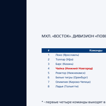
МХЛ. «ВОСТОК». ДИВИЗИОН «ПО
#
Команды
1
Локо (Ярославль)
2
Толпар (Уфа)
3
Барс (Казань)
4
Чайка (Нижний Новгород)
5
Реактор (Нижнекамск)
6
Белые тигры (Оренбург)
7
Олимпия (Кирово-Чепецк)
8
Ладья (Тольятти)
* - первые четыре команды выходят 