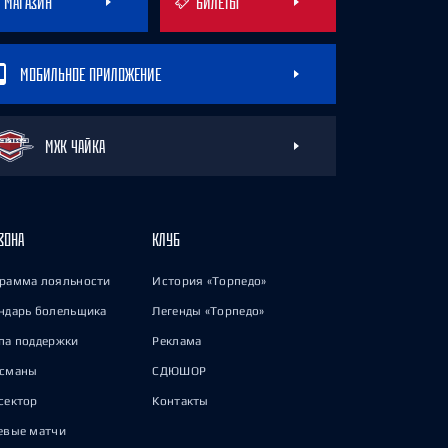
МАГАЗИН
БИЛЕТЫ
МОБИЛЬНОЕ ПРИЛОЖЕНИЕ
МХК ЧАЙКА
ЗОНА
КЛУБ
рамма лояльности
История «Торпедо»
ндарь болельщика
Легенды «Торпедо»
па поддержки
Реклама
исманы
СДЮШОР
сектор
Контакты
евые матчи