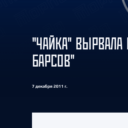
Локомотив
Северсталь
ЦСКА
Шанхайские Драконы
"ЧАЙКА" ВЫРВАЛА
БАРСОВ"
7 декабря 2011 г.