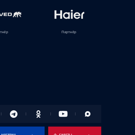
тнёр
Партнёр