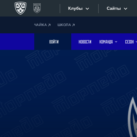
Клубы
Сайты
ЧАЙКА
ШКОЛА
Конференция «Запад»
Сайты
ВОЙТИ
НОВОСТИ
КОМАНДА
СЕЗОН
Дивизион Боброва
Лада
Видеотран
СКА
Хайлайты
Спартак
Торпедо
Текстовые
ХК Сочи
Интернет-
Дивизион Тарасова
Фотобанк
Динамо Мн
Динамо М
Приложе