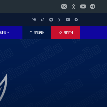
КЛУБ
МАГАЗИН
БИЛЕТЫ