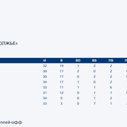
ВОЛЖЬЕ»
И
В
ВО
ВБ
ПБ
32
19
1
2
2
30
17
2
0
2
30
17
0
2
2
34
17
1
0
2
33
11
1
1
6
31
12
0
1
1
34
9
0
1
2
33
3
0
7
1
в плей-офф