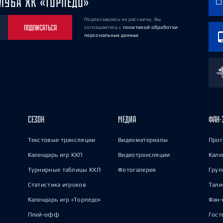
ЛУБА ХК «ТОРПЕДО»
Подписываясь на рассылку, Вы
ПОДПИСАТЬСЯ
соглашаетесь
с
политикой обработки
персональных данных
СЕЗОН
МЕДИА
ФАН-
Текстовые трансляции
Видеоматериалы
Прог
Календарь игр КХЛ
Видеотрансляции
Кале
Турнирные таблицы КХЛ
Фотогалерея
Груп
Статистика игроков
Тал
Календарь игр «Торпедо»
Фан-
Плей-офф
Гост