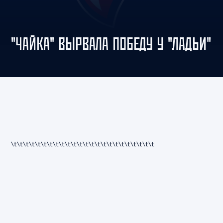
"ЧАЙКА" ВЫРВАЛА ПОБЕДУ У "ЛАДЬИ"
\t\t\t\t
\t\t\t\t
\t\t\t\t
\t\t\t\t
\t\t\t\t
\t\t\t\t