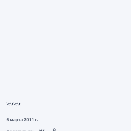
\t\t\t\t
6 марта 2011 г.