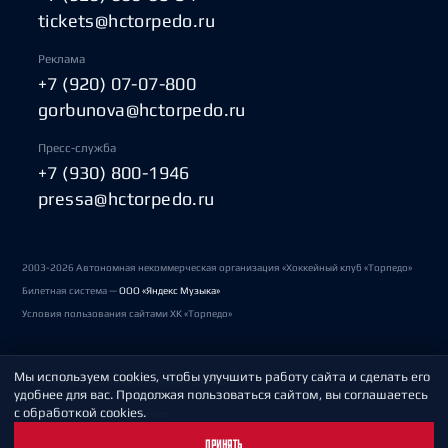
tickets@hctorpedo.ru
Реклама
+7 (920) 07-07-800
gorbunova@hctorpedo.ru
Пресс-служба
+7 (930) 800-1946
pressa@hctorpedo.ru
2003-2026 Автономная некоммерческая организация «Хоккейный клуб «Торпедо»
Билетная система —
ООО «Яндекс Музыка»
Условия пользования сайтами ХК «Торпедо»
Мы используем cookies, чтобы улучшить работу сайта и сделать его
Политика обработки персональных данных
удобнее для вас. Продолжая пользоваться сайтом, вы соглашаетесь
с обработкой cookies.
Пользовательское соглашение
ПРИНЯТЬ
Охрана труда