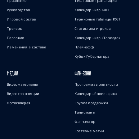
Правление
Текстовые трансляции
Руководство
Календарь игр КХЛ
Игровой состав
Турнирные таблицы КХЛ
Тренеры
Статистика игроков
Персонал
Календарь игр «Торпедо»
Изменения в составе
Плей-офф
Кубок Губернатора
МЕДИА
ФАН-ЗОНА
Видеоматериалы
Программа лояльности
Видеотрансляции
Календарь болельщика
Фотогалерея
Группа поддержки
Талисманы
Фан-сектор
Гостевые матчи