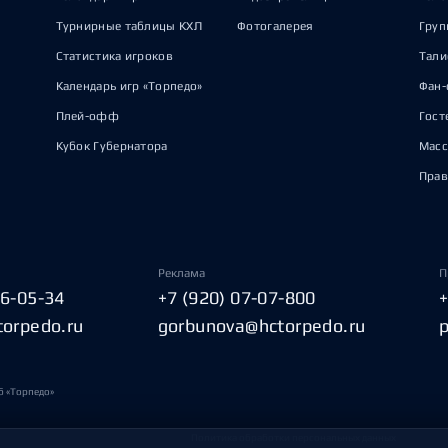
Турнирные таблицы КХЛ
Фотогалерея
Груп
Статистика игроков
Тал
Календарь игр «Торпедо»
Фан-
Плей-офф
Гост
Кубок Губернатора
Масс
Прав
Реклама
П
06-05-34
+7 (920) 07-07-800
torpedo.ru
gorbunova@hctorpedo.ru
б «Торпедо»
Политика обработки персональных данных