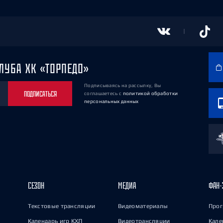
ЛУБА ХК «ТОРПЕДО»
Подписываясь на рассылку, Вы
ПОДПИСАТЬСЯ
соглашаетесь
с
политикой обработки
персональных данных
СЕЗОН
МЕДИА
ФАН-
Текстовые трансляции
Видеоматериалы
Прог
Календарь игр КХЛ
Видеотрансляции
Кале