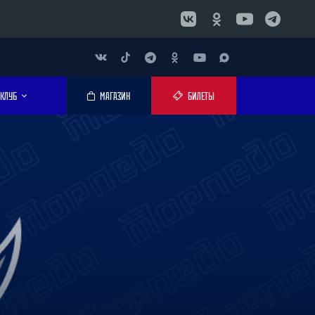
КЛУБ
МАГАЗИН
БИЛЕТЫ