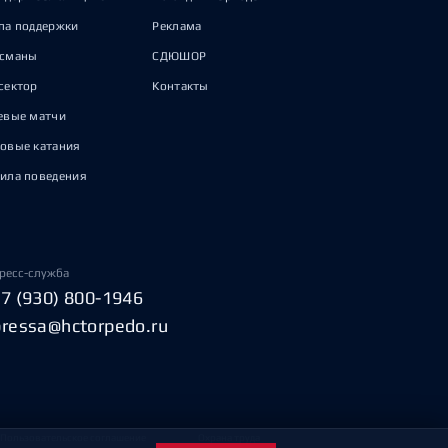
па поддержки
Реклама
исманы
СДЮШОР
сектор
Контакты
евые матчи
овые катания
ила поведения
ресс-служба
+7 (930) 800-1946
pressa@hctorpedo.ru
Пользовательское соглашение
Охрана труда