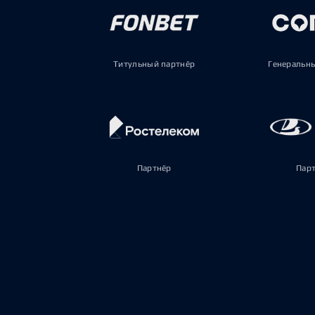
Титульный партнёр
Генеральн
Партнёр
Пар