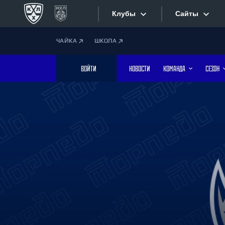
Клубы
Сайты
ЧАЙКА
ШКОЛА
Конференция «Запад»
Сайты
ВОЙТИ
НОВОСТИ
КОМАНДА
СЕЗОН
Дивизион Боброва
Лада
Видеотран
СКА
Хайлайты
Спартак
Торпедо
Текстовые
ХК Сочи
Интернет-
Дивизион Тарасова
Фотобанк
Динамо Мн
Динамо М
Приложе