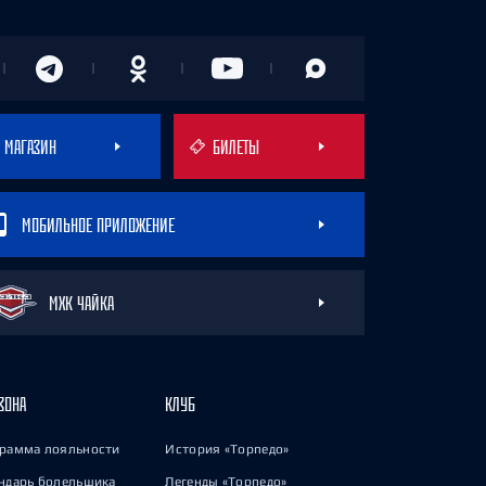
МАГАЗИН
БИЛЕТЫ
МОБИЛЬНОЕ ПРИЛОЖЕНИЕ
МХК ЧАЙКА
ЗОНА
КЛУБ
рамма лояльности
История «Торпедо»
ндарь болельщика
Легенды «Торпедо»