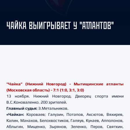
ЧАЙКА ВЫИГРЫВАЕТ У "АТЛАНТОВ"
"Чайка" (Нижний Новгород) - Мытищинские атланты
(Московская область) - 7:1 (1:0, 3:1, 3:0)
13 ноября. Нижний Новгород. Двеорец спорта имени
В.С.Коноваленко. 200 зрителей.
Главный судья:
Э.Метальников.
«Чайка»:
Короваев; Галузин, Потапов, Аксютов, Вяхирев,
Калин, Манахов, Белохвостиков, Галяув, Кунаев, Апполонов,
Аблыгин, Мищенко, Зырянов, Зеленко, Перов, Святкин,