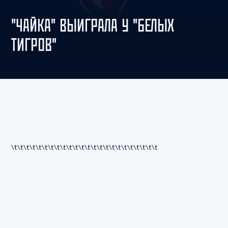
"ЧАЙКА" ВЫИГРАЛА У "БЕЛЫХ
ТИГРОВ"
\t\t\t\t
\t\t\t\t
\t\t\t\t
\t\t\t\t
\t\t\t\t
\t\t\t\t