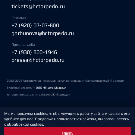
tickets@hctorpedo.ru
Реклама
+7 (920) 07-07-800
gorbunova@hctorpedo.ru
Пресс-служба
+7 (930) 800-1946
pressa@hctorpedo.ru
2003-2026 Автономная некоммерческая организация «Хоккейный клуб «Торпедо»
Билетная система —
ООО «Яндекс Музыка»
Условия пользования сайтами ХК «Торпедо»
Мы используем cookies, чтобы улучшить работу сайта и сделать его
Политика обработки персональных данных
удобнее для вас. Продолжая пользоваться сайтом, вы соглашаетесь
с обработкой cookies.
Пользовательское соглашение
ПРИНЯТЬ
Охрана труда