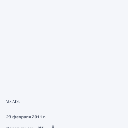
\t\t\t\t
23 февраля 2011 г.