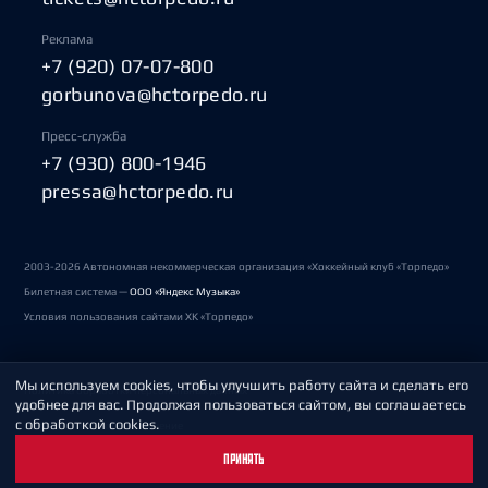
Реклама
+7 (920) 07-07-800
gorbunova@hctorpedo.ru
Пресс-служба
+7 (930) 800-1946
pressa@hctorpedo.ru
2003-2026 Автономная некоммерческая организация «Хоккейный клуб «Торпедо»
Билетная система —
ООО «Яндекс Музыка»
Условия пользования сайтами ХК «Торпедо»
Мы используем cookies, чтобы улучшить работу сайта и сделать его
Политика обработки персональных данных
удобнее для вас. Продолжая пользоваться сайтом, вы соглашаетесь
с обработкой cookies.
Пользовательское соглашение
ПРИНЯТЬ
Охрана труда