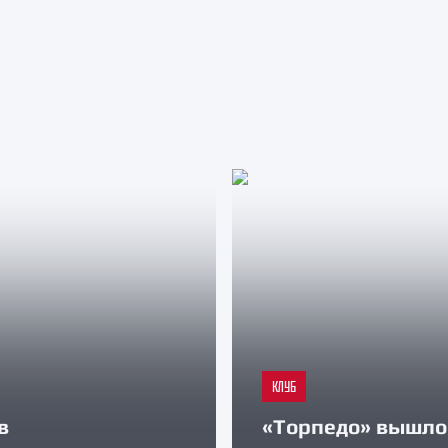
КЛУБ
в
«Торпедо» вышло 