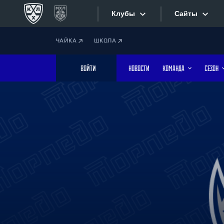
Клубы
Сайты
ЧАЙКА
ШКОЛА
Конференция «Запад»
Сайты
ВОЙТИ
НОВОСТИ
КОМАНДА
СЕЗОН
Дивизион Боброва
Лада
Видеотран
СКА
Хайлайты
Спартак
Торпедо
Текстовые
ХК Сочи
Интернет-
Дивизион Тарасова
Фотобанк
Динамо Мн
Динамо М
Приложе