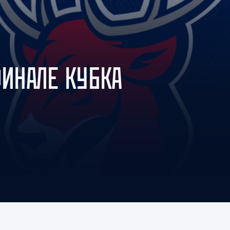
Амур
Барыс
Салават Юлаев
Сибирь
ФИНАЛЕ КУБКА