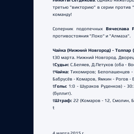
третью "викторию" в серии против 
команду!
Соперник подопечных
Вячеслава 
противостояния "Локо" и "Алмаза".
Чайка (Нижний Новгород) - Толпар (Уфа
t
30 марта. Нижний Новгород. Дворец
t
Судьи:
С
.Беляев, Д.Петухов (оба - В
t
Чайка:
Тихомиров; Белопашенцев - А
Бабрусёв - Комаров, Ямкин - Рогов - 
t
Голы:
1:0 - Шураков Руденков) - 30:3
(буллит).
t
Штраф:
2
2 (Комаров - 12, Смолин, Б
t
4 марта 2015 г.