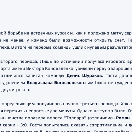
ой борьбе на встречных курсах и, как и положено матчу с
 не менее, у команд были возможности открыть счет. Т
спеха. В итоге на перерыв команды ушли с нулевым результато
 второго периода. Лишь по истечении получаса игрового 
порта имени Виктора Коноваленко, увидели первую заброше
: отличился капитан команды
Денис Шураков
. Гости дово
ся удалением
Владислава Богословского
им было не суждено.
 двух игроков.
 определяющим получилось начало третьего периода. Хокке
я пережить непростые две минуты. Однако не тут-то было. О
еньшинства поразила ворота "Толпара" (отличились
Роман 
и серии - 3:0. Гости попытались оказать сопротивление и 
одцев в этот вечер было уже не остановить. Сохранив победн