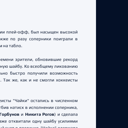
ерии плей-офф, был насыщен высокой
акже по разу соперники поиграли в
м на табло.
времени зрители, обновившие рекорд
нную шайбу. Ко всеобщему ликованию
льно быстро получили возможность
 Так же, как и не смогли хоккеисты
исты "Чайки" остались в численном
тбив натиск в исполнении соперника,
Горбунов
и
Никита Рогов
) и сделала
даже отквитали одну шайбу усилиями
ый счет в поединке, "Чайка" одержала