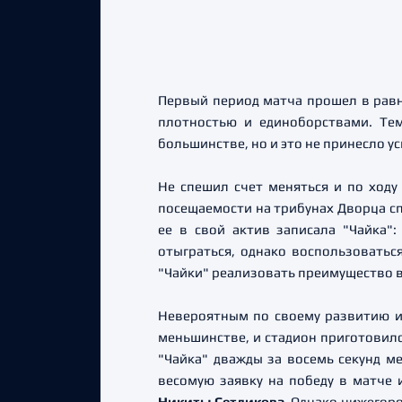
Первый период матча прошел в равн
плотностью и единоборствами. Тем
большинстве, но и это не принесло у
Не спешил счет меняться и по ходу
посещаемости на трибунах Дворца с
ее в свой актив записала "Чайка"
отыграться, однако воспользовать
"Чайки" реализовать преимущество в
Невероятным по своему развитию и
меньшинстве, и стадион приготовилс
"Чайка" дважды за восемь секунд м
весомую заявку на победу в матче 
Никиты Сетдикова
. Однако нижегор