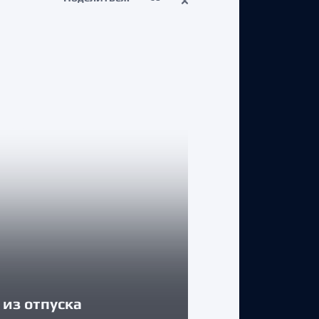
КЛУБ
из отпуска
Егор Соколов