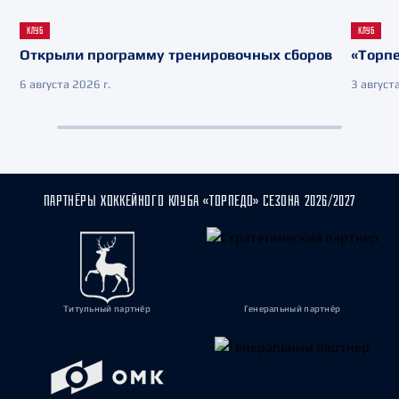
КЛУБ
КЛУБ
Открыли программу тренировочных сборов
«Торпе
6 августа 2026 г.
3 августа
ПАРТНЁРЫ ХОККЕЙНОГО КЛУБА «ТОРПЕДО» СЕЗОНА 2026/2027
Титульный партнёр
Генеральный партнёр