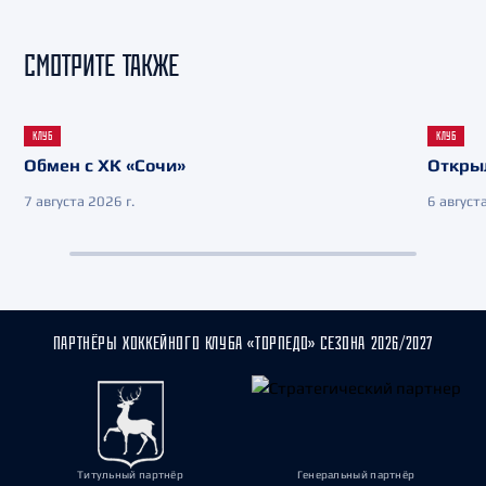
СМОТРИТЕ ТАКЖЕ
КЛУБ
КЛУБ
Обмен с ХК «Сочи»
Откры
7 августа 2026 г.
6 августа
ПАРТНЁРЫ ХОККЕЙНОГО КЛУБА «ТОРПЕДО» СЕЗОНА 2026/2027
Титульный партнёр
Генеральный партнёр