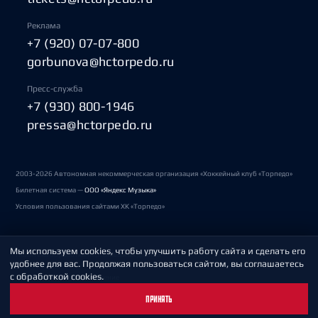
Реклама
+7 (920) 07-07-800
gorbunova@hctorpedo.ru
Пресс-служба
+7 (930) 800-1946
pressa@hctorpedo.ru
2003-2026 Автономная некоммерческая организация «Хоккейный клуб «Торпедо»
Билетная система —
ООО «Яндекс Музыка»
Условия пользования сайтами ХК «Торпедо»
Мы используем cookies, чтобы улучшить работу сайта и сделать его
Политика обработки персональных данных
удобнее для вас. Продолжая пользоваться сайтом, вы соглашаетесь
с обработкой cookies.
Пользовательское соглашение
ПРИНЯТЬ
Охрана труда