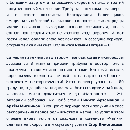
с большим азартом и на высоких скоростях начали третий
полуфинальный матч серии. Трибуны гнали команды вперед,
и в ответ хоккеисты благодарили болельщиков
эмоциональной игрой на высоких скоростях. Нижегородцы
имели несколько выгодных шансов отличиться, но в
финальной стадии атак не хватило хладнокровия. А вот
гости использовали свою возможность в середине периода,
открыв тем самым счет. Отличился
Роман Лутцев
— 0:1.
Ситуация изменилась во втором периоде, когда нижегородцы
дважды за 3 минуты привели трибуны в восторг очень
похожими по своему исполнению голами. Быстрый выход к
воротам «два в одного», точный пас на партнера и бросок с
эффектом неотвратимости! Игра перевернулась на 180
градусов, а децибелы, издаваемые Автозаводским районом,
казалось, могли докатиться и до «Нагорного» — 2:1!
Авторами заброшенных шайб стали
Никита Артамонов
и
Артём Мисников
. В концовке периода гости получили в свое
распоряжение первое большинство в матче. Но успех в этом
отрезке вновь могли отпраздновать хоккеисты «Чайки».
Сначала на скорости в чужую зону убегал
Егор Виноградов
,