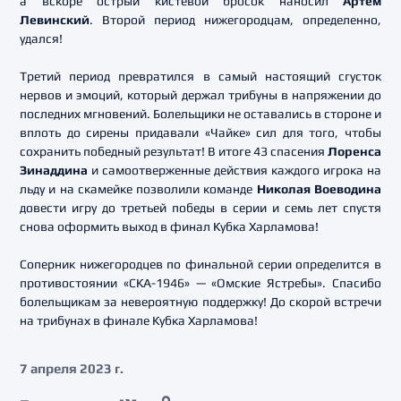
а вскоре острый кистевой бросок наносил
Артём
Левинский
. Второй период нижегородцам, определенно,
удался!
Третий период превратился в самый настоящий сгусток
нервов и эмоций, который держал трибуны в напряжении до
последних мгновений. Болельщики не оставались в стороне и
вплоть до сирены придавали «Чайке» сил для того, чтобы
сохранить победный результат! В итоге 43 спасения
Лоренса
Зинаддина
и самоотверженные действия каждого игрока на
льду и на скамейке позволили команде
Николая Воеводина
довести игру до третьей победы в серии и семь лет спустя
снова оформить выход в финал Кубка Харламова!
Соперник нижегородцев по финальной серии определится в
противостоянии «СКА-1946» — «Омские Ястребы». Спасибо
болельщикам за невероятную поддержку! До скорой встречи
на трибунах в финале Кубка Харламова!
7 апреля 2023 г.