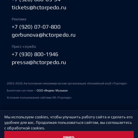
tickets@hctorpedo.ru
Реклама
+7 (920) 07-07-800
gorbunova@hctorpedo.ru
Пресс-служба
+7 (930) 800-1946
pressa@hctorpedo.ru
2003-2026 Автономная некоммерческая организация «Хоккейный клуб «Торпедо»
Билетная система —
ООО «Яндекс Музыка»
Условия пользования сайтами ХК «Торпедо»
Мы используем cookies, чтобы улучшить работу сайта и сделать его
Политика обработки персональных данных
удобнее для вас. Продолжая пользоваться сайтом, вы соглашаетесь
с обработкой cookies.
Пользовательское соглашение
ПРИНЯТЬ