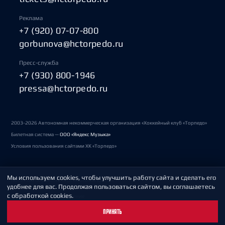
Реклама
+7 (920) 07-07-800
gorbunova@hctorpedo.ru
Пресс-служба
+7 (930) 800-1946
pressa@hctorpedo.ru
2003-2026 Автономная некоммерческая организация «Хоккейный клуб «Торпедо»
Билетная система —
ООО «Яндекс Музыка»
Условия пользования сайтами ХК «Торпедо»
Мы используем cookies, чтобы улучшить работу сайта и сделать его
Политика обработки персональных данных
удобнее для вас. Продолжая пользоваться сайтом, вы соглашаетесь
с обработкой cookies.
Пользовательское соглашение
ПРИНЯТЬ
Охрана труда