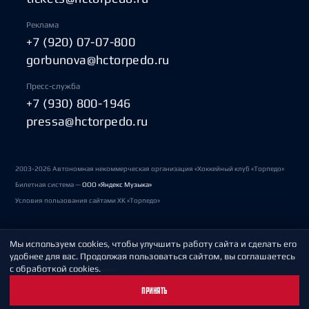
Реклама
+7 (920) 07-07-800
gorbunova@hctorpedo.ru
Пресс-служба
+7 (930) 800-1946
pressa@hctorpedo.ru
2003-2026 Автономная некоммерческая организация «Хоккейный клуб «Торпедо»
Билетная система —
ООО «Яндекс Музыка»
Условия пользования сайтами ХК «Торпедо»
Мы используем cookies, чтобы улучшить работу сайта и сделать его
Политика обработки персональных данных
удобнее для вас. Продолжая пользоваться сайтом, вы соглашаетесь
с обработкой cookies.
Пользовательское соглашение
ПРИНЯТЬ
Охрана труда