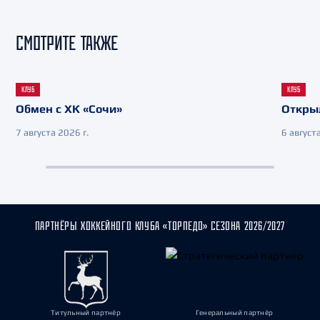
СМОТРИТЕ ТАКЖЕ
КЛУБ
КЛУБ
Обмен с ХК «Сочи»
Откры
7 августа 2026 г.
6 августа
ПАРТНЁРЫ ХОККЕЙНОГО КЛУБА «ТОРПЕДО» СЕЗОНА 2026/2027
Титульный партнёр
Генеральный партнёр