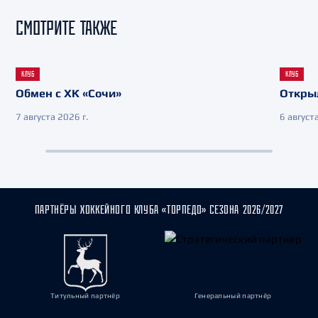
СМОТРИТЕ ТАКЖЕ
КЛУБ
КЛУБ
Обмен с ХК «Сочи»
Откры
7 августа 2026 г.
6 августа
ПАРТНЁРЫ ХОККЕЙНОГО КЛУБА «ТОРПЕДО» СЕЗОНА 2026/2027
Титульный партнёр
Генеральный партнёр