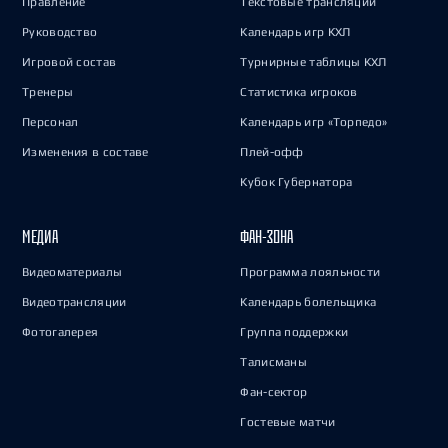
Правление
Текстовые трансляции
Руководство
Календарь игр КХЛ
Игровой состав
Турнирные таблицы КХЛ
Тренеры
Статистика игроков
Персонал
Календарь игр «Торпедо»
Изменения в составе
Плей-офф
Кубок Губернатора
МЕДИА
ФАН-ЗОНА
Видеоматериалы
Программа лояльности
Видеотрансляции
Календарь болельщика
Фотогалерея
Группа поддержки
Талисманы
Фан-сектор
Гостевые матчи