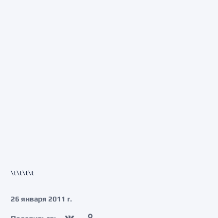
\t\t\t\t
26 января 2011 г.