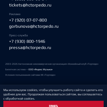
tickets@hctorpedo.ru
Реклама
+7 (920) 07-07-800
gorbunova@hctorpedo.ru
Пресс-служба
+7 (930) 800-1946
pressa@hctorpedo.ru
2003-2026 Автономная некоммерческая организация «Хоккейный клуб «Торпедо»
Билетная система —
ООО «Яндекс Музыка»
Условия пользования сайтами ХК «Торпедо»
Мы используем cookies, чтобы улучшить работу сайта и сделать его
Политика обработки персональных данных
удобнее для вас. Продолжая пользоваться сайтом, вы соглашаетесь
с обработкой cookies.
Пользовательское соглашение
ПРИНЯТЬ
Охрана труда