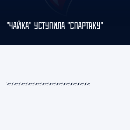
"ЧАЙКА" УСТУПИЛА "СПАРТАКУ"
\t\t\t\t
\t\t\t\t
\t\t\t\t
\t\t\t\t
\t\t\t\t
\t\t\t\t