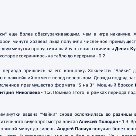
йки" еще более обескураживающим, чем в игре накануне. 
торой минуте хозяева льда получили численное преимущест
е двухминутки пропустили шайбу в свои: отличился
Денис К
которое сохранилось на табло до перерыва - 0:2.
 периода пришлись на его концовку. Хоккеисты "Чайки" 
это в важнейший момент перед перерывом. Дважды подряд зас
исленное преимущество формата "5 на 3". Мощный бросок
итрия Николаева
- 1:2. Помимо этого, в рамках периода п
тиминутки задача "Чайки" снова осложнилась до разницы
жительного видеопросмотра вписал
Алексей Полодян
- 1:3. 
половиной минут до сирены
Андрей Панчук
получил болезненны
ды пять "несгораемых" минут в большинстве. Увы, повто