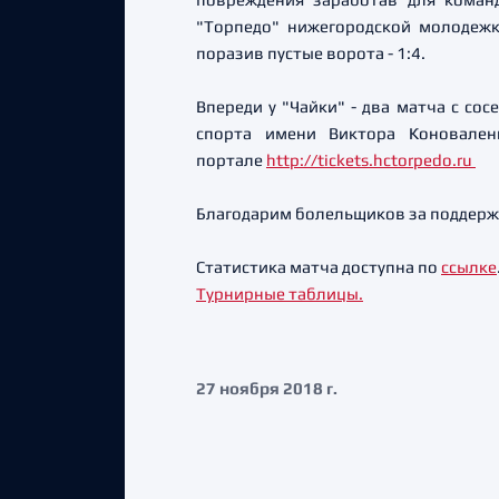
"Торпедо" нижегородской молодежк
поразив пустые ворота - 1:4.
Впереди у "Чайки" - два матча с со
спорта имени Виктора Коновален
портале
http://tickets.hctorpedo.ru
Благодарим болельщиков за поддерж
Статистика матча доступна по
ссылке
Турнирные таблицы.
27 ноября 2018 г.