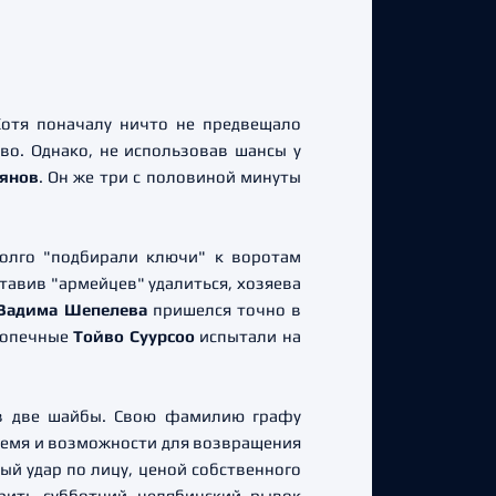
Хотя поначалу ничто не предвещало
во. Однако, не использовав шансы у
уянов
. Он же три с половиной минуты
долго "подбирали ключи" к воротам
тавив "армейцев" удалиться, хозяева
Вадима Шепелева
пришелся точно в
одопечные
Тойво Суурсоо
испытали на
 в две шайбы. Свою фамилию графу
Время и возможности для возвращения
й удар по лицу, ценой собственного
рить субботний челябинский рывок