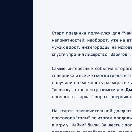
Старт поединка получился для "Ча
неприятностей: наоборот, уже на в
чужих ворот, нижегородцы на исход
спустя упрочил лидерство "Варягов", 
Самые интересные события второго
соперника и все же смогли сделать 
получили возможность разыграть ч
"девятку", став неотразимым для
Дм
прочность "каркас" ворот соперника.
На старте заключительной двадца
протокола "голы" по итогам продол
в игру у "Чайки" были. За шесть с 
повреждения заработав для коман