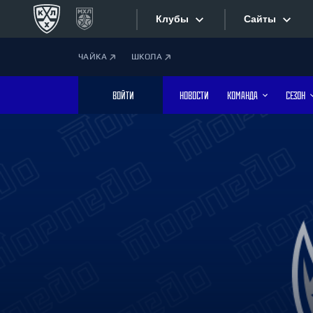
Клубы
Сайты
ЧАЙКА
ШКОЛА
Конференция «Запад»
Сайты
ВОЙТИ
НОВОСТИ
КОМАНДА
СЕЗОН
Дивизион Боброва
Лада
Видеотран
СКА
Хайлайты
Спартак
Торпедо
Текстовые
ХК Сочи
Интернет-
Дивизион Тарасова
Фотобанк
Динамо Мн
Динамо М
Приложе