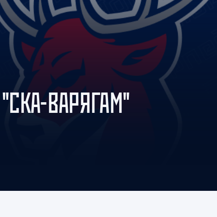
Амур
Барыс
Салават Юлаев
Сибирь
 "СКА-ВАРЯГАМ"