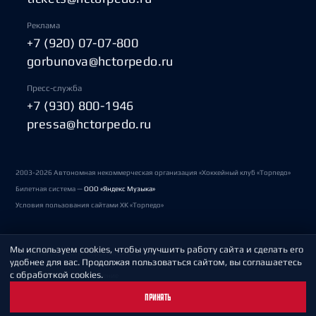
Реклама
+7 (920) 07-07-800
gorbunova@hctorpedo.ru
Пресс-служба
+7 (930) 800-1946
pressa@hctorpedo.ru
2003-2026 Автономная некоммерческая организация «Хоккейный клуб «Торпедо»
Билетная система —
ООО «Яндекс Музыка»
Условия пользования сайтами ХК «Торпедо»
Мы используем cookies, чтобы улучшить работу сайта и сделать его
Политика обработки персональных данных
удобнее для вас. Продолжая пользоваться сайтом, вы соглашаетесь
с обработкой cookies.
Пользовательское соглашение
ПРИНЯТЬ
Охрана труда