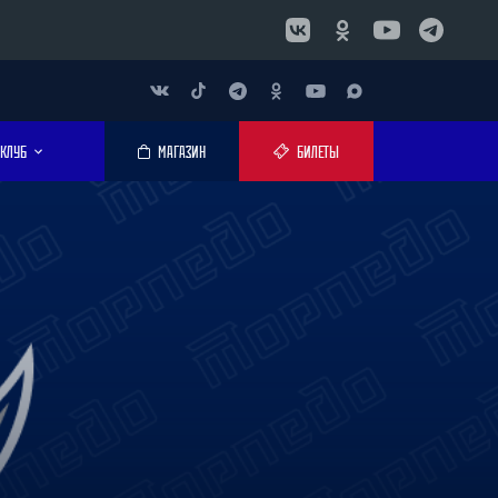
КЛУБ
МАГАЗИН
БИЛЕТЫ