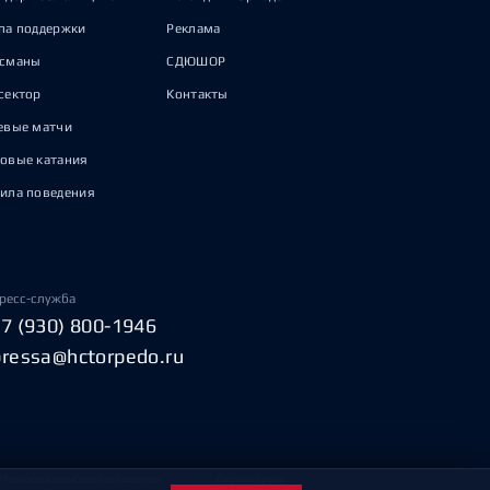
па поддержки
Реклама
исманы
СДЮШОР
сектор
Контакты
евые матчи
овые катания
ила поведения
ресс-служба
+7 (930) 800-1946
pressa@hctorpedo.ru
Пользовательское соглашение
Охрана труда