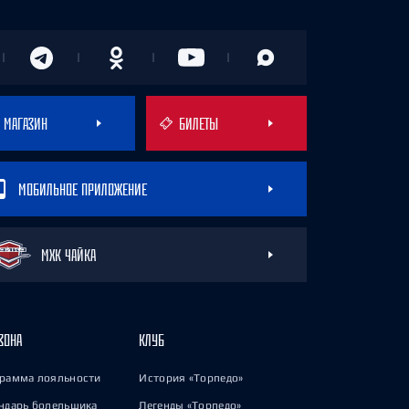
МАГАЗИН
БИЛЕТЫ
МОБИЛЬНОЕ ПРИЛОЖЕНИЕ
МХК ЧАЙКА
ЗОНА
КЛУБ
рамма лояльности
История «Торпедо»
ндарь болельщика
Легенды «Торпедо»