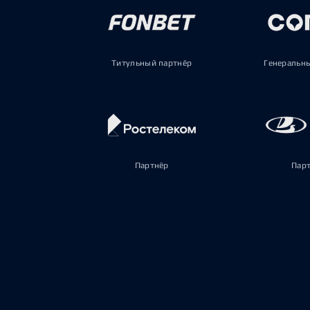
Титульный партнёр
Генеральн
Партнёр
Пар