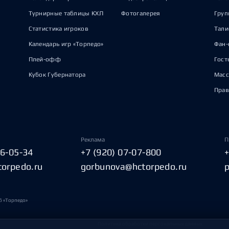
Турнирные таблицы КХЛ
Фотогалерея
Груп
Статистика игроков
Тал
Календарь игр «Торпедо»
Фан-
Плей-офф
Гост
Кубок Губернатора
Масс
Прав
Реклама
П
06-05-34
+7 (920) 07-07-800
torpedo.ru
gorbunova@hctorpedo.ru
б «Торпедо»
Политика обработки персональных данных