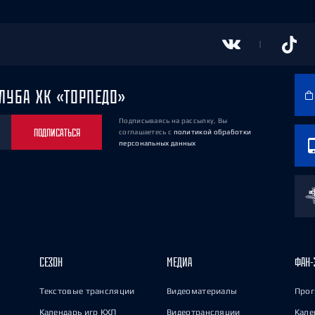
ЛУБА ХК «ТОРПЕДО»
Подписываясь на рассылку, Вы
ПОДПИСАТЬСЯ
соглашаетесь
с
политикой обработки
персональных данных
СЕЗОН
МЕДИА
ФАН-
Текстовые трансляции
Видеоматериалы
Прог
Календарь игр КХЛ
Видеотрансляции
Кале