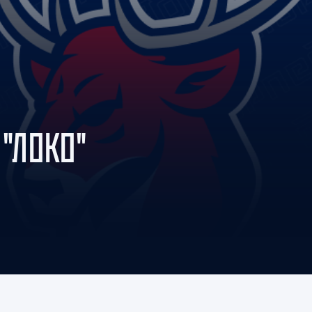
Амур
Барыс
Салават Юлаев
Сибирь
 "ЛОКО"