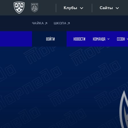
Клубы
Сайты
ЧАЙКА
ШКОЛА
Конференция «Запад»
Сайты
ВОЙТИ
НОВОСТИ
КОМАНДА
СЕЗОН
Дивизион Боброва
Лада
Видеотран
СКА
Хайлайты
Спартак
Торпедо
Текстовые
ХК Сочи
Интернет-
Дивизион Тарасова
Фотобанк
Динамо Мн
Динамо М
Приложе