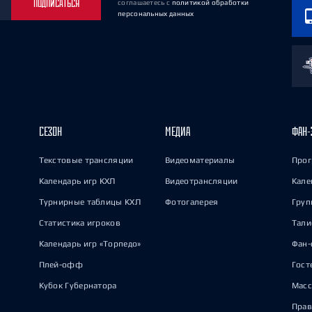
ПОДПИСАТЬСЯ
соглашаетесь
с
политикой обработки
персональных данных
СЕЗОН
МЕДИА
ФАН-
Текстовые трансляции
Видеоматериалы
Прог
Календарь игр КХЛ
Видеотрансляции
Кале
Турнирные таблицы КХЛ
Фотогалерея
Груп
Статистика игроков
Тал
Календарь игр «Торпедо»
Фан-
Плей-офф
Гост
Кубок Губернатора
Масс
Прав