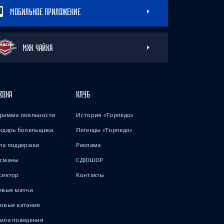
МОБИЛЬНОЕ ПРИЛОЖЕНИЕ
МХК ЧАЙКА
ЗОНА
КЛУБ
рамма лояльности
История «Торпедо»
ндарь болельщика
Легенды «Торпедо»
па поддержки
Реклама
исманы
СДЮШОР
сектор
Контакты
евые матчи
овые катания
ила поведения