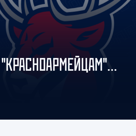
Амур
Барыс
Салават Юлаев
Сибирь
 "КРАСНОАРМЕЙЦАМ"...