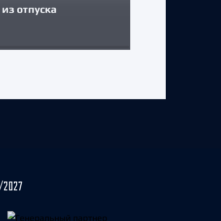
из отпуска
Егор Соколов
31 июля 2026 г.
/2027