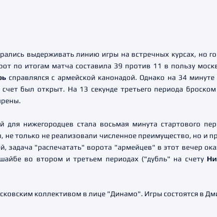
рались выдерживать линию игры на встречных курсах, но го
рот по итогам матча составила 39 против 11 в пользу моск
рь
справлялся с армейской канонадой. Однако на 34 минуте 
 счет был открыт. На 13 секунде третьего периода броско
ирены.
й для нижегородцев стала восьмая минута стартового пер
ы, не только не реализовали численное преимущество, но и 
тей, задача "распечатать" ворота "армейцев" в этот вечер ок
шайбе во втором и третьем периодах ("дубль" на счету
Ни
московским коллективом в лице "Динамо". Игры состоятся в Дм