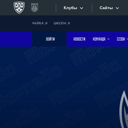
Клубы
Сайты
ЧАЙКА
ШКОЛА
Конференция «Запад»
Сайты
ВОЙТИ
НОВОСТИ
КОМАНДА
СЕЗОН
Дивизион Боброва
Лада
Видеотран
СКА
Хайлайты
Спартак
Торпедо
Текстовые
ХК Сочи
Интернет-
Дивизион Тарасова
Фотобанк
Динамо Мн
Динамо М
Приложе