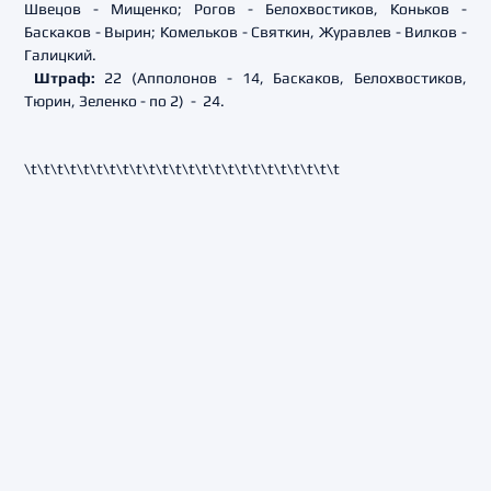
Швецов - Мищенко; Рогов - Белохвостиков, Коньков -
Баскаков - Вырин; Комельков - Святкин, Журавлев - Вилков -
Галицкий.
Штраф:
22 (Апполонов - 14, Баскаков, Белохвостиков,
Тюрин, Зеленко - по 2) - 24.
\t\t\t\t
\t\t\t\t
\t\t\t\t
\t\t\t\t
\t\t\t\t
\t\t\t\t