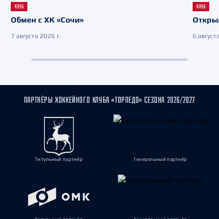
КЛУБ
КЛУБ
Обмен с ХК «Сочи»
Откры
7 августа 2026 г.
6 августа
ПАРТНЁРЫ ХОККЕЙНОГО КЛУБА «ТОРПЕДО» СЕЗОНА 2026/2027
Титульный партнёр
Генеральный партнёр