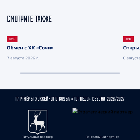
СМОТРИТЕ ТАКЖЕ
КЛУБ
КЛУБ
Обмен с ХК «Сочи»
Откры
7 августа 2026 г.
6 августа
ПАРТНЁРЫ ХОККЕЙНОГО КЛУБА «ТОРПЕДО» СЕЗОНА 2026/2027
Титульный партнёр
Генеральный партнёр