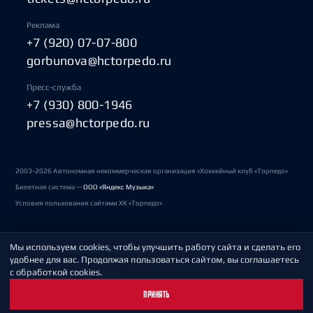
Реклама
+7 (920) 07-07-800
gorbunova@hctorpedo.ru
Пресс-служба
+7 (930) 800-1946
pressa@hctorpedo.ru
2003-2026 Автономная некоммерческая организация «Хоккейный клуб «Торпедо»
Билетная система —
ООО «Яндекс Музыка»
Условия пользования сайтами ХК «Торпедо»
Мы используем cookies, чтобы улучшить работу сайта и сделать его
Политика обработки персональных данных
удобнее для вас. Продолжая пользоваться сайтом, вы соглашаетесь
с обработкой cookies.
Пользовательское соглашение
ПРИНЯТЬ
Охрана труда