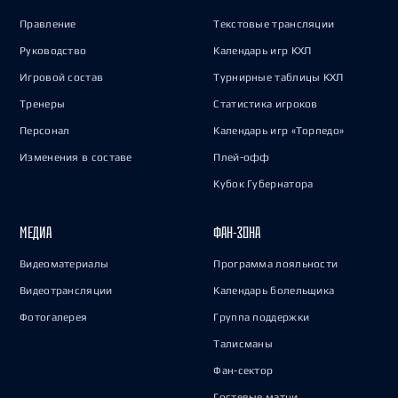
Правление
Текстовые трансляции
Руководство
Календарь игр КХЛ
Игровой состав
Турнирные таблицы КХЛ
Тренеры
Статистика игроков
Персонал
Календарь игр «Торпедо»
Изменения в составе
Плей-офф
Кубок Губернатора
МЕДИА
ФАН-ЗОНА
Видеоматериалы
Программа лояльности
Видеотрансляции
Календарь болельщика
Фотогалерея
Группа поддержки
Талисманы
Фан-сектор
Гостевые матчи