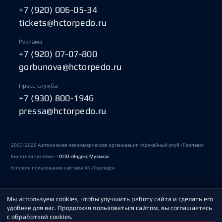
+7 (920) 006-05-34
tickets@hctorpedo.ru
Реклама
+7 (920) 07-07-800
gorbunova@hctorpedo.ru
Пресс-служба
+7 (930) 800-1946
pressa@hctorpedo.ru
2003-2026 Автономная некоммерческая организация «Хоккейный клуб «Торпедо»
Билетная система —
ООО «Яндекс Музыка»
Условия пользования сайтами ХК «Торпедо»
Мы используем cookies, чтобы улучшить работу сайта и сделать его
Политика обработки персональных данных
удобнее для вас. Продолжая пользоваться сайтом, вы соглашаетесь
с обработкой cookies.
Пользовательское соглашение