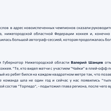
 слов в адрес новоиспеченных чемпионов сказали руководит
да, нижегородской областной Федерации хоккея и, конечно
илась большой автограф-сессией, которая продолжалась бол
и Губернатор Нижегородской области
Валерий Шанцев
отм
оккея. "Те, кто видел матчи с участием "Чайки" в плей-офф 
ждый из ребят бился на каждом квадратном метре так, что поза
 команда шла не один год и сейчас у нас появились "тыл
ной состав "Торпедо", - подытожил глава региона, после чего