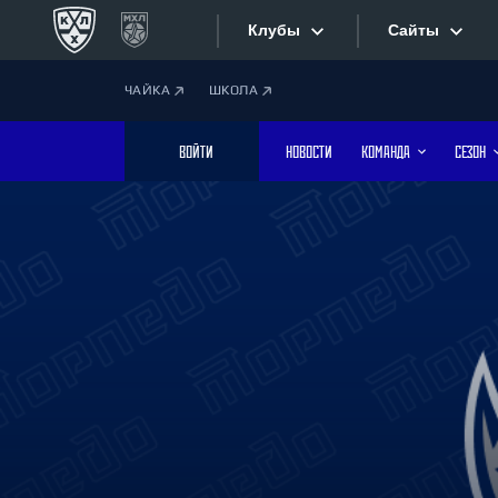
Клубы
Сайты
ЧАЙКА
ШКОЛА
Конференция «Запад»
Сайты
ВОЙТИ
НОВОСТИ
КОМАНДА
СЕЗОН
Дивизион Боброва
Лада
Видеотран
СКА
Хайлайты
Спартак
Торпедо
Текстовые
ХК Сочи
Интернет-
Дивизион Тарасова
Фотобанк
Динамо Мн
Динамо М
Приложе