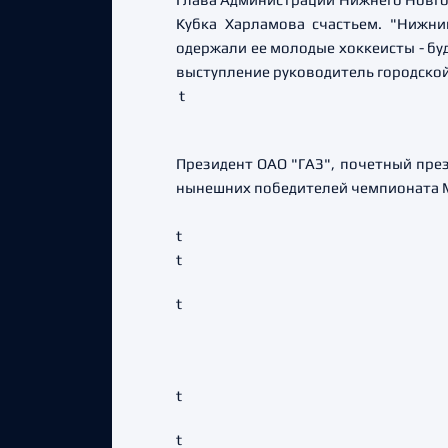
Кубка Харламова счастьем. "Нижни
одержали ее молодые хоккеисты - буд
выступление руководитель городско
t
Президент ОАО "ГАЗ", почетный пре
нынешних победителей чемпионата М
t
t
t
t
t