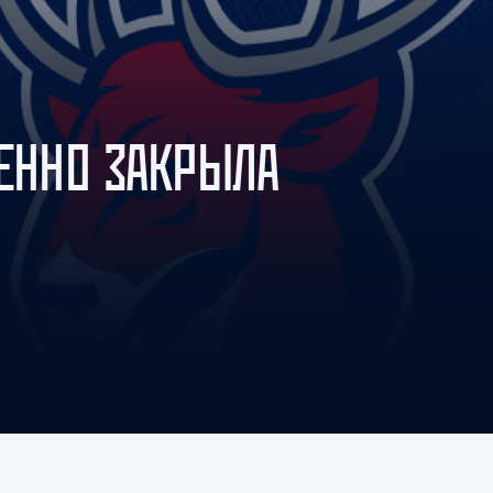
Амур
Барыс
Салават Юлаев
Сибирь
ВЕННО ЗАКРЫЛА
Н