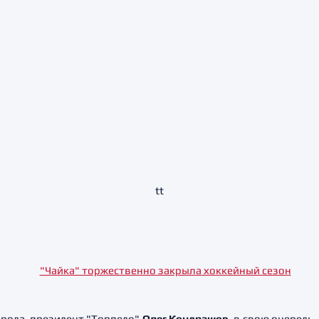
tt
рода, президент "Торпедо"
Олег Кондрашов
, в свою очередь