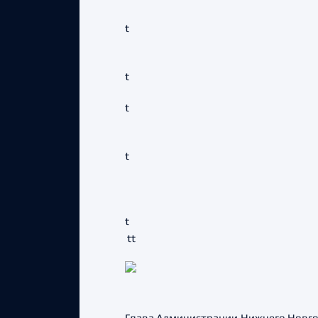
t
t
t
t
t
tt
Глава Администрации Нижнего Новго