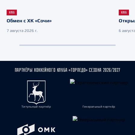
КЛУБ
КЛУБ
Обмен с ХК «Сочи»
Откры
7 августа 2026 г.
6 августа
ПАРТНЁРЫ ХОККЕЙНОГО КЛУБА «ТОРПЕДО» СЕЗОНА 2026/2027
Титульный партнёр
Генеральный партнёр