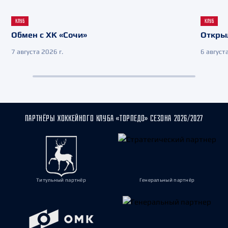
КЛУБ
КЛУБ
Обмен с ХК «Сочи»
Откры
7 августа 2026 г.
6 августа
ПАРТНЁРЫ ХОККЕЙНОГО КЛУБА «ТОРПЕДО» СЕЗОНА 2026/2027
Титульный партнёр
Генеральный партнёр